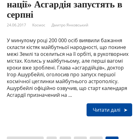
нації» Асгардія запустять в
серпні
24.06.2017
Космос
Дмитро Янковський
У минулому році 200 000 осіб виявили бажання
скласти кістяк майбутньої народності, що покине
межі Землі та оселиться на її орбіті, в рукотворних
містах. Колись у майбутньому, але перші вагомі
кроки вже зроблені. Глава «асгардійців», доктор
Ігор Ашурбейлі, оголосив про запуск першої
космічної цеглинки майбутнього астрополісу.
Ашурбейлі офіційно озвучив, що старт календаря
Асгардії призначений на ...
Читати далі