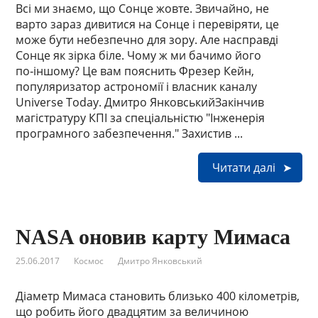
Всі ми знаємо, що Сонце жовте. Звичайно, не
варто зараз дивитися на Сонце і перевіряти, це
може бути небезпечно для зору. Але насправді
Сонце як зірка біле. Чому ж ми бачимо його
по‑іншому? Це вам пояснить Фрезер Кейн,
популяризатор астрономії і власник каналу
Universe Today. Дмитро ЯнковськийЗакінчив
магістратуру КПІ за спеціальністю "Інженерія
програмного забезпечення." Захистив ...
Читати далі
NASA оновив карту Мимаса
25.06.2017
Космос
Дмитро Янковський
Діаметр Мимаса становить близько 400 кілометрів,
що робить його двадцятим за величиною