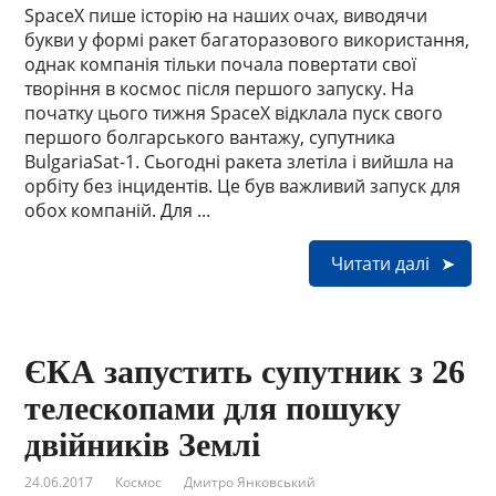
SpaceX пише історію на наших очах, виводячи
букви у формі ракет багаторазового використання,
однак компанія тільки почала повертати свої
творіння в космос після першого запуску. На
початку цього тижня SpaceX відклала пуск свого
першого болгарського вантажу, супутника
BulgariaSat-1. Сьогодні ракета злетіла і вийшла на
орбіту без інцидентів. Це був важливий запуск для
обох компаній. Для ...
Читати далі
ЄКА запустить супутник з 26
телескопами для пошуку
двійників Землі
24.06.2017
Космос
Дмитро Янковський