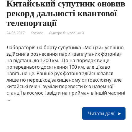
Китайський супутник оновив
рекорд дальності квантової
телепортації
24.06.2017
Космос
Дмитро Янковський
Лабораторія на борту супутника «Мо-цзи» успішно
здійснила рознесення пари «заплутаних фотонів»
на відстань до 1200 км. Що на порядок вище
попереднього досягнення 100 км, але цікаво
навіть не це. Раніше рух фотонів здійснювався
лише по перешкодjзахищеному оптоволокну, але
китайські вчені зуміли перевести їх з наземної
станції в космос і звідти на приймач в іншій частині
...
Читати далі