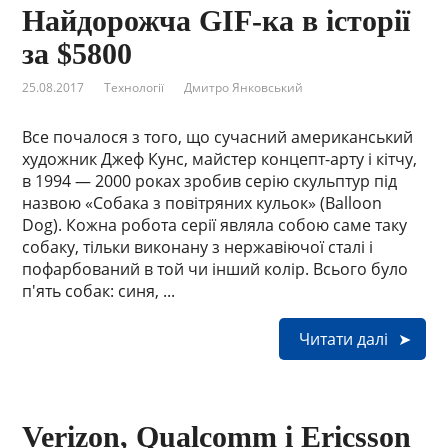
Найдорожча GIF-ка в історії
за $5800
25.08.2017
Технології
Дмитро Янковський
Все почалося з того, що сучасний американський
художник Джеф Кунс, майстер концепт-арту і кітчу,
в 1994 — 2000 роках зробив серію скульптур під
назвою «Собака з повітряних кульок» (Balloon
Dog). Кожна робота серії являла собою саме таку
собаку, тільки виконану з нержавіючої сталі і
пофарбований в той чи інший колір. Всього було
п'ять собак: синя, ...
Читати далі
Verizon, Qualcomm і Ericsson