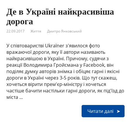
Де в Україні найкрасивіша
дорога
22.09.2017
Життя
Дмитро Янковський
У співтоваристві Ukraїner з'явилося фото
вражаючої дороги, яку її автори називають
найкрасивішою в Україні. Причому, судячи з
реакції Володимира Гройсмана у Facebook, він
поділяє думку авторів знімка і обіцяє гарні і якісні
дороги в Україні через 3-5 років. Що тут скажеш,
хочеться вірити прем'єр-міністру і хочеться
частіше бачити настільки гарні дороги, як під'їзд до
міста ...
Читати далі