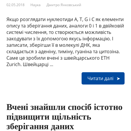
02.05.2018
Наука
Дмитро Янковський
Якщо розглядати нуклеотиди A, T, G і C як елементи
опису та зберігання даних, аналоги 0 і 1 в двійковій
системі числення, то створюється можливість
закодувати з їх допомогою якусь інформацію. І
записати, зберігши її в молекулі ДНК, яка
складається з аденіну, тиміну, гуаніна та цитозіна.
Саме це зробили вчені з швейцарського ETH
Zurich. Швейцарці ...
Читати далі
Вчені знайшли спосіб істотно
підвищити щільність
зберігання даних