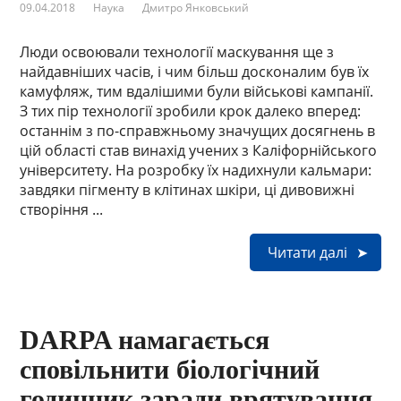
09.04.2018
Наука
Дмитро Янковський
Люди освоювали технології маскування ще з
найдавніших часів, і чим більш досконалим був їх
камуфляж, тим вдалішими були військові кампанії.
З тих пір технології зробили крок далеко вперед:
останнім з по-справжньому значущих досягнень в
цій області став винахід учених з Каліфорнійського
університету. На розробку їх надихнули кальмари:
завдяки пігменту в клітинах шкіри, ці дивовижні
створіння ...
Читати далі
DARPA намагається
сповільнити біологічний
годинник заради врятування