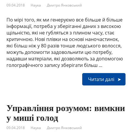
09.04.2018
Наука
Дмитро Янковський
По мірі того, як ми генеруємо все більше й більше
інформації, потреба у зберіганні даних з високою
щільністю, які не губляться з плином часу, стає
критичною. Нові плівки на основі наночастинок,
які більш ніж у 80 разів тонше людського волосся,
можуть допомогти задовольнити цю потребу,
надавши матеріали, які дозволяють за допомогою
голографічного запису зберігати більш ...
Читати далі
Управління розумом: вимкни
у миші голод
09.04.2018
Наука
Дмитро Янковський