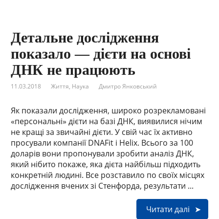
Детальне дослідження
показало — дієти на основі
ДНК не працюють
11.03.2018
Життя
,
Наука
Дмитро Янковський
Як показали дослідження, широко розрекламовані
«персональні» дієти на базі ДНК, виявилися нічим
не кращі за звичайні дієти. У свій час їх активно
просували компанії DNAFit і Helix. Всього за 100
доларів вони пропонували зробити аналіз ДНК,
який нібито покаже, яка дієта найбільш підходить
конкретній людині. Все розставило по своїх місцях
дослідження вчених зі Стенфорда, результати ...
Читати далі