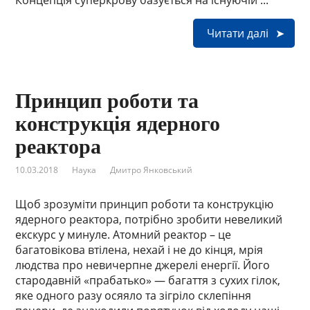
Концепція суперкрову базується на існуючій ...
Читати далі
Принцип роботи та
конструкція ядерного
реактора
10.03.2018
Наука
Дмитро Янковський
Щоб зрозуміти принцип роботи та конструкцію
ядерного реактора, потрібно зробити невеликий
екскурс у минуле. Атомний реактор – це
багатовікова втілена, нехай і не до кінця, мрія
людства про невичерпне джерелі енергії. Його
стародавній «прабатько» — багаття з сухих гілок,
яке одного разу осяяло та зігріло склепіння