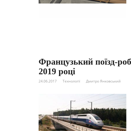
Французький поїзд-роб
2019 році
24.06.2017
Технології
Дмитро Янковський