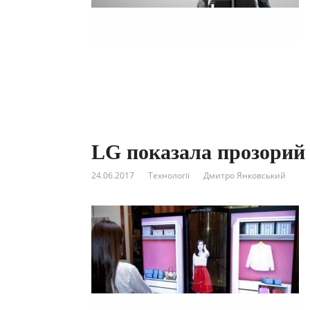
LG показала прозорий
24.06.2017
Технології
Дмитро Янковський