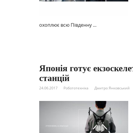
охоплює всю Південну ...
Японія готує екзоскел
станцій
24.06.2017
Робототехніка
Дмитро Янковський