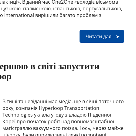
лактиці». В даний час One2One «володіє вісьмома
цузькою, італійською, іспанською, португальською,
o International вирішили багато проблем з
Читати далі
ершою в світі запустити
oop
В тиші та невіданні мас-медіа, ще в січні поточного
року, компанія Hyperloop Transportation
Technologies уклала угоду з владою Південної
Кореї про початок робіт над повномасштабної
магістраллю вакуумного поїзда. І ось, через майже
півроку, були оприлюднені деякі подробиці