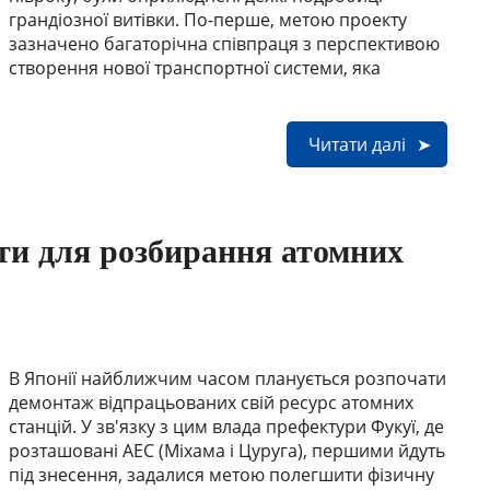
грандіозної витівки. По-перше, метою проекту
зазначено багаторічна співпраця з перспективою
створення нової транспортної системи, яка
Читати далі
ети для розбирання атомних
В Японії найближчим часом планується розпочати
демонтаж відпрацьованих свій ресурс атомних
станцій. У зв'язку з цим влада префектури Фукуї, де
розташовані АЕС (Міхама і Цуруга), першими йдуть
під знесення, задалися метою полегшити фізичну