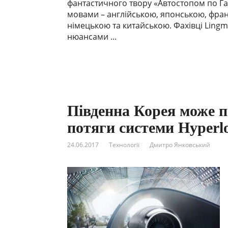
фантастичного твору «Автостопом по Га
мовами – англійською, японською, фран
німецькою та китайською. Фахівці Lingm
нюансами ...
Південна Корея може п
потяги системи Hyperl
24.06.2017
Технології
Дмитро Янковський