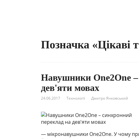
Позначка «Цікаві т
Навушники One2One – 
дев'яти мовах
24.06.2017
Технології
Дмитро Янковський
— мікронавушники One2One. У чому при