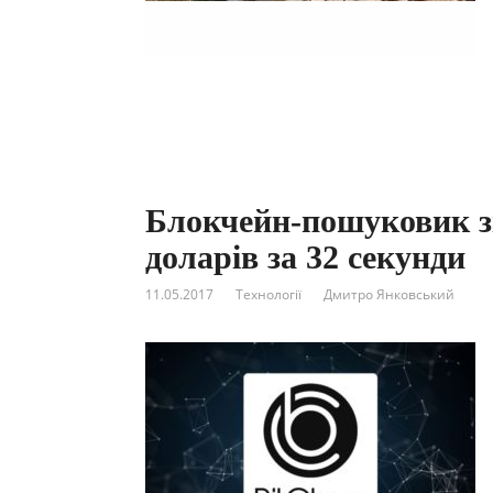
Блокчейн-пошуковик зі
доларів за 32 секунди
11.05.2017
Технології
Дмитро Янковський