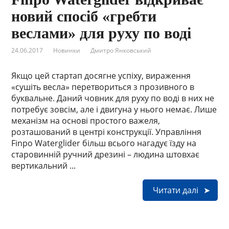
новий спосіб «гребти
веслами» для руху по воді
24.06.2017
Новинки
Дмитро Янковський
Якщо цей стартап досягне успіху, вираження
«сушіть весла» перетвориться з прозивного в
буквальне. Даний човник для руху по воді в них не
потребує зовсім, але і двигуна у нього немає. Лише
механізм на основі простого важеля,
розташований в центрі конструкції. Управління
Finpo Waterglider більш всього нагадує їзду на
старовинній ручний дрезині – людина штовхає
вертикальний ...
Читати далі