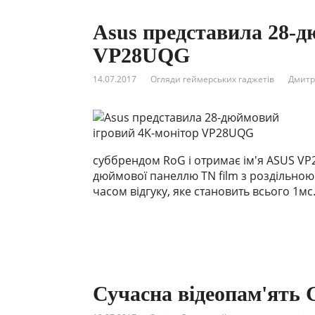
Asus представила 28-д
VP28UQG
14.07.2017
Огляди геймерських гаджетів
Дмитр
суббрендом RoG і отримає ім'я ASUS VP
дюймової панеллю TN film з роздільною 
часом відгуку, яке становить всього 1мс
Сучасна відеопам'ять