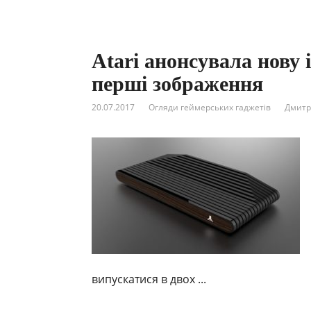
Atari анонсувала нову 
перші зображення
20.07.2017
Огляди геймерських гаджетів
Дмитр
випускатися в двох ...