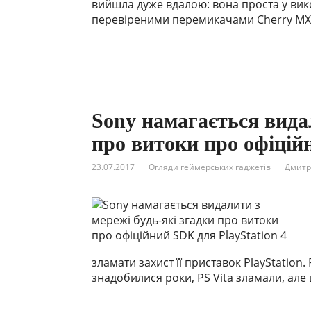
вийшла дуже вдалою: вона проста у вико
перевіреними перемикачами Cherry MX. 
Sony намагається видал
про витоки про офіцій
23.07.2017
Огляди геймерських гаджетів
Дмитр
зламати захист її приставок PlayStation.
знадобилися роки, PS Vita зламали, але 