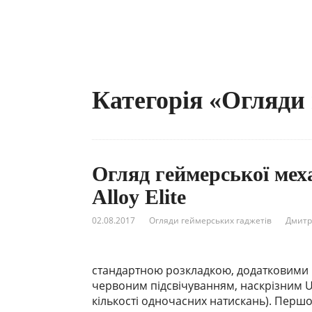
Категорія «Огляди
Огляд геймерської мех
Alloy Elite
02.08.2017
Огляди геймерських гаджетів
Дмитр
стандартною розкладкою, додатковими
червоним підсвічуванням, наскрізним US
кількості одночасних натискань). Першою