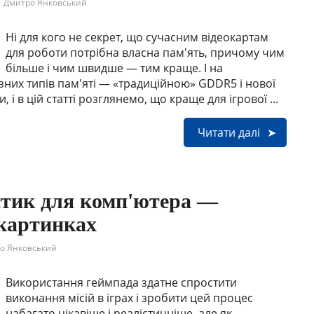
Дмитро Янковський
Ні для кого не секрет, що сучасним відеокартам
для роботи потрібна власна пам'ять, причому чим
більше і чим швидше — тим краще. І на
зних типів пам'яті — «традиційною» GDDR5 і нової
 і в цій статті розглянемо, що краще для ігрової ...
Читати далі
тик для комп'ютера —
 картинках
о Янковський
Використання геймпада здатне спростити
виконання місій в іграх і зробити цей процес
набагато цікавіше і реалістичніше, але як