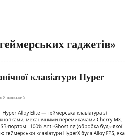
 геймерських гаджетів»
анічної клавіатури Hyper
о Янковський
Hyper Alloy Elite — геймерська клавіатура зі
 кнопками, механічними перемикачами Cherry MX,
B-портом і 100% Anti-Ghosting (обробка будь-якої
 геймерської клавіатури HyperX була Alloy FPS, яка