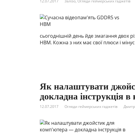
12.07.2017
Залізо
,
Огляди геймерських гаджетів
сьогоднішній день йде змагання двох рі
HBM. Кожна з них має свої плюси і мінуси,
Як налаштувати джойс
докладна інструкція в
12.07.2017
Огляди геймерських гаджетів
Дмитр