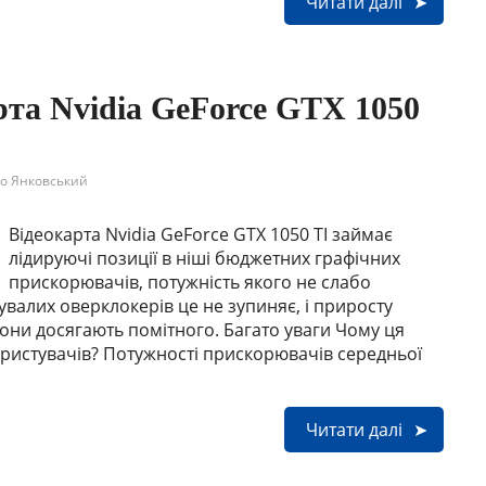
Читати далі
рта Nvidia GeForce GTX 1050
о Янковський
Відеокарта Nvidia GeForce GTX 1050 TI займає
лідируючі позиції в ніші бюджетних графічних
прискорювачів, потужність якого не слабо
валих оверклокерів це не зупиняє, і приросту
они досягають помітного. Багато уваги Чому ця
ористувачів? Потужності прискорювачів середньої
Читати далі