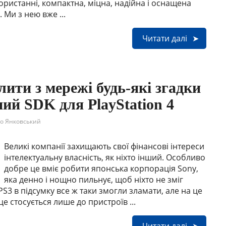
ристанні, компактна, міцна, надійна і оснащена
Ми з нею вже ...
Читати далі
ити з мережі будь-які згадки
ний SDK для PlayStation 4
о Янковський
Великі компанії захищають свої фінансові інтереси
інтелектуальну власність, як ніхто інший. Особливо
добре це вміє робити японська корпорація Sony,
яка денно і нощно пильнує, щоб ніхто не зміг
 PS3 в підсумку все ж таки змогли зламати, але на це
це стосується лише до пристроїв ...