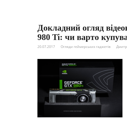
Докладний огляд віде
980 Ti: чи варто купува
20.07.2017
Огляди геймерських гаджетів
Дмитр