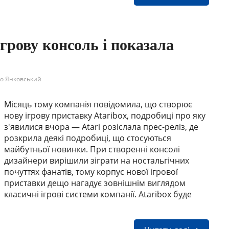
ігрову консоль і показала
о Янковський
Місяць тому компанія повідомила, що створює
нову ігрову приставку Ataribox, подробиці про яку
з'явилися вчора — Atari розіслала прес-реліз, де
розкрила деякі подробиці, що стосуються
майбутньої новинки. При створенні консолі
дизайнери вирішили зіграти на ностальгічних
почуттях фанатів, тому корпус нової ігрової
приставки дещо нагадує зовнішнім виглядом
класичні ігрові системи компанії. Ataribox буде