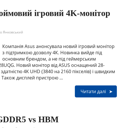
юймовий ігровий 4K-монітор
о Янковський
Компанія Asus анонсувала новий ігровий монітор
з підтримкою дозволу 4К. Новинка вийде під
основним брендом, а не під геймерським
28UQG. Новий монітор від ASUS оснащений 28-
здатністю 4K UHD (3840 на 2160 пікселів) і швидким
. Також дисплей пристрою ...
Читати далі
 GDDR5 vs HBM