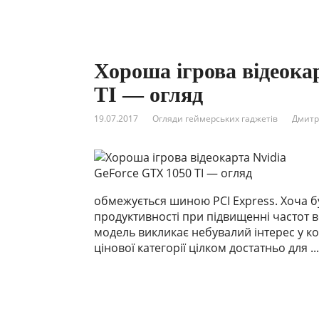
Хороша ігрова відеока
TI — огляд
19.07.2017
Огляди геймерських гаджетів
Дмитр
обмежується шиною PCI Express. Хоча бу
продуктивності при підвищенні частот в
модель викликає небувалий інтерес у к
цінової категорії цілком достатньо для ...