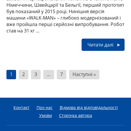
Німеччини, Швейцарії та Бельгії, перший прототип
був показаний у 2015 році. Нинішня версія
машини «WALK-MAN» – глибоко модернізований і
вже пройшла перші серйозні випробування. Робот
став на 31 кг ...
Читати далі
Н
1
2
3
…
7
Наступні »
а
в
і
Контакт
Про нас
Відмова від відповідальності
г
Умови
Сторінка автора
а