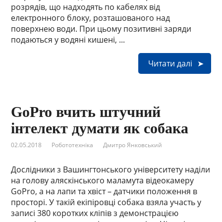
розрядів, що надходять по кабелях від
електронного блоку, розташованого над
поверхнею води. При цьому позитивні заряди
подаються у водяні кишені, ...
Читати далі
GoPro вчить штучний
інтелект думати як собака
02.05.2018
Робототехніка
Дмитро Янковський
Дослідники з Вашингтонського університету наділи
на голову аляскінського маламута відеокамеру
GoPro, а на лапи та хвіст – датчики положення в
просторі. У такій екіпіровці собака взяла участь у
записі 380 коротких кліпів з демонстрацією