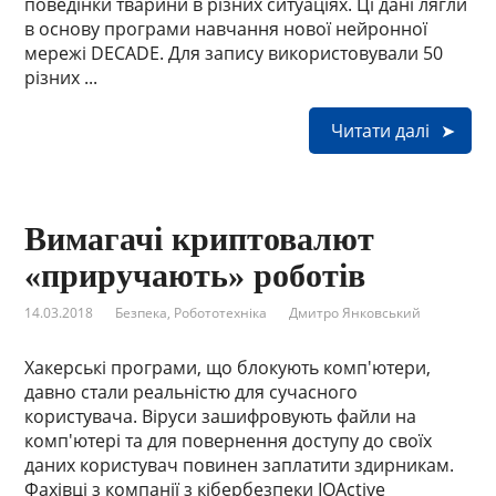
поведінки тварини в різних ситуаціях. Ці дані лягли
в основу програми навчання нової нейронної
мережі DECADE. Для запису використовували 50
різних ...
Читати далі
Вимагачі криптовалют
«приручають» роботів
14.03.2018
Безпека
,
Робототехніка
Дмитро Янковський
Хакерські програми, що блокують комп'ютери,
давно стали реальністю для сучасного
користувача. Віруси зашифровують файли на
комп'ютері та для повернення доступу до своїх
даних користувач повинен заплатити здирникам.
Фахівці з компанії з кібербезпеки IOActive