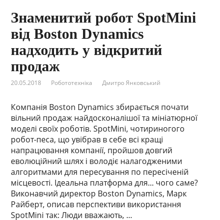
Знаменитий робот SpotMini
від Boston Dynamics
надходить у відкритий
продаж
20.05.2018
Робототехніка
Дмитро Янковський
Компанія Boston Dynamics збирається почати
вільний продаж найдосконалішої та мініатюрної
моделі своїх роботів. SpotMini, чотириногого
робот-песа, що увібрав в себе всі кращі
напрацювання компанії, пройшов довгий
еволюційний шлях і володіє налагодженими
алгоритмами для пересування по пересіченій
місцевості. Ідеальна платформа для... чого саме?
Виконавчий директор Boston Dynamics, Марк
Райберт, описав перспективи використання
SpotMini так: Люди вважають, ...