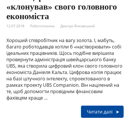
«клонував» свого головного
економіста
12.07.2018
Робототехніка
Дмитро Янковський
Хороший співробітник на вагу золота. І, мабуть,
багато роботодавців хотіли б «настворювати» собі
ідеальних працівників. Щось подібне вирішила
провернути адміністрація швейцарського банку
UBS, яка створила цифровий клон свого головного
економіста Даніеля Кальта. Цифрова копія працює
на базі штучного інтелекту, спроектованого в
рамках проекту UBS Companion. Він націлений на
те, щоб допомогти провідним фінансовим
фахівцям краще ...
Читати далі