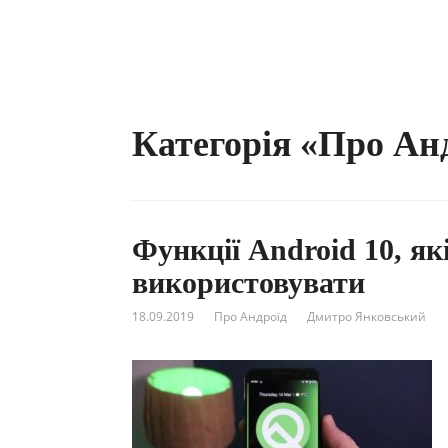
Категорія «Про Ан
Функції Android 10, як
використовувати
18.09.2019
Про Андроїд
Дмитро Янковський