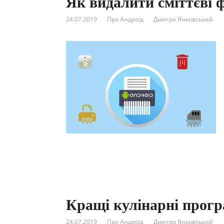
Як видалити сміттєві 
24.07.2019
Про Андроїд
Дмитро Янковський
Кращі кулінарні прогр
24.07.2019
Про Андроїд
Дмитро Янковський