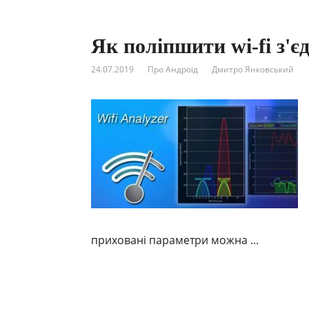
Як поліпшити wi-fi з'є
24.07.2019
Про Андроїд
Дмитро Янковський
приховані параметри можна ...