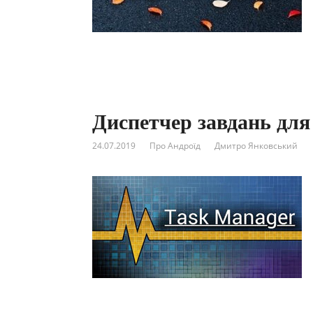
Диспетчер завдань для
24.07.2019
Про Андроїд
Дмитро Янковський