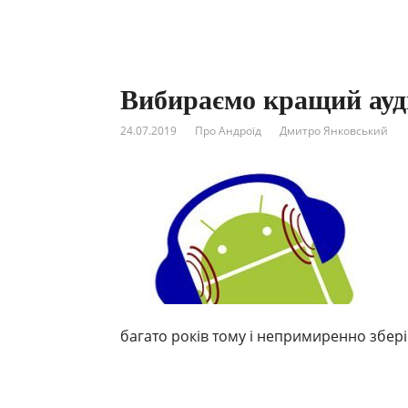
Вибираємо кращий ауд
24.07.2019
Про Андроїд
Дмитро Янковський
багато років тому і непримиренно зберіг 