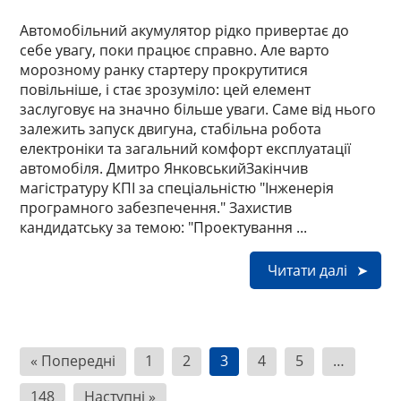
Автомобільний акумулятор рідко привертає до
себе увагу, поки працює справно. Але варто
морозному ранку стартеру прокрутитися
повільніше, і стає зрозуміло: цей елемент
заслуговує на значно більше уваги. Саме від нього
залежить запуск двигуна, стабільна робота
електроніки та загальний комфорт експлуатації
автомобіля. Дмитро ЯнковськийЗакінчив
магістратуру КПІ за спеціальністю "Інженерія
програмного забезпечення." Захистив
кандидатську за темою: "Проектування ...
Читати далі
Н
« Попередні
1
2
3
4
5
…
а
148
Наступні »