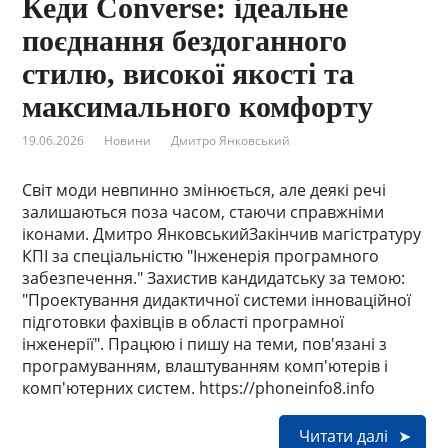
Кеди Converse: ідеальне
поєднання бездоганного
стилю, високої якості та
максимального комфорту
19.06.2026
Новини
Дмитро Янковський
Світ моди невпинно змінюється, але деякі речі
залишаються поза часом, стаючи справжніми
іконами. Дмитро ЯнковськийЗакінчив магістратуру
КПІ за спеціальністю "Інженерія програмного
забезпечення." Захистив кандидатську за темою:
"Проектування дидактичної системи інноваційної
підготовки фахівців в області програмної
інженерії". Працюю і пишу на теми, пов'язані з
програмуванням, влаштуванням комп'ютерів і
комп'ютерних систем. https://phoneinfo8.info
Читати далі