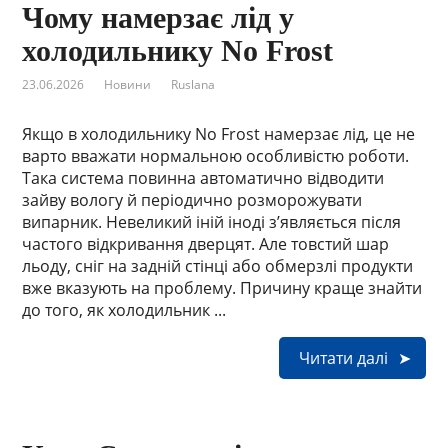
Чому намерзає лід у
холодильнику No Frost
23.06.2026
Новини
Ruslana
Якщо в холодильнику No Frost намерзає лід, це не
варто вважати нормальною особливістю роботи.
Така система повинна автоматично відводити
зайву вологу й періодично розморожувати
випарник. Невеликий іній іноді з’являється після
частого відкривання дверцят. Але товстий шар
льоду, сніг на задній стінці або обмерзлі продукти
вже вказують на проблему. Причину краще знайти
до того, як холодильник ...
Читати далі