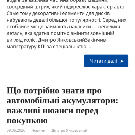
водіїв це важлива частина образу машини,
своєрідний штрих, який підкреслює характер авто.
Саме тому декоративні елементи для дисків
набувають дедалі більшої популярності. Серед них
особливе місце займають наклейки — невелика
деталь, яка здатна помітно змінити зовнішній
вигляд коліс. Дмитро ЯнковськийЗакінчив
магістратуру КПІ за спеціальністю ...
Читати далі
Що потрібно знати про
автомобільні акумулятори:
важливі нюанси перед
покупкою
09.06.2026
Новини
Дмитро Янковський