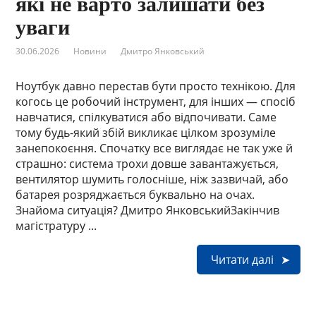
які не варто залишати без
уваги
30.06.2026
Новини
Дмитро Янковський
Ноутбук давно перестав бути просто технікою. Для
когось це робочий інструмент, для інших — спосіб
навчатися, спілкуватися або відпочивати. Саме
тому будь-який збій викликає цілком зрозуміле
занепокоєння. Спочатку все виглядає не так уже й
страшно: система трохи довше завантажується,
вентилятор шумить голосніше, ніж зазвичай, або
батарея розряджається буквально на очах.
Знайома ситуація? Дмитро ЯнковськийЗакінчив
магістратуру ...
Читати далі