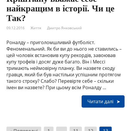
найкращим в історії. Чи це
Так?
09.12.2016
Життя
Дмитро Янковський
Роналду – приголомшливий футболіст.
Феноменальний. Як би ви до нього не ставились –
цей чоловік встановив купу рекордів, завоював
купу трофеїв і досяг дуже багато. Він і Мессі
тримають неймовірну планку. Ви назвете сходу
гравця, який би був настільки успішним протягом
такого строку? Слабо? Перевірте себе – скільки
імен ви назвете? При цьому всім Роналду ...
Читати далі
Н