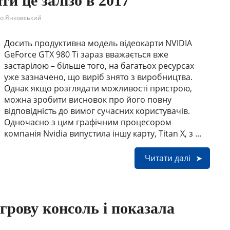
ти це залізо в 2017
о Янковський
Досить продуктивна модель відеокарти NVIDIA
GeForce GTX 980 Ti зараз вважається вже
застарілою – більше того, на багатьох ресурсах
уже зазначено, що виріб знято з виробництва.
Однак якщо розглядати можливості пристрою,
можна зробити висновок про його повну
відповідність до вимог сучасних користувачів.
Одночасно з цим графічним процесором
компанія Nvidia випустила іншу карту, Titan X, з ...
Читати далі
ігрову консоль і показала