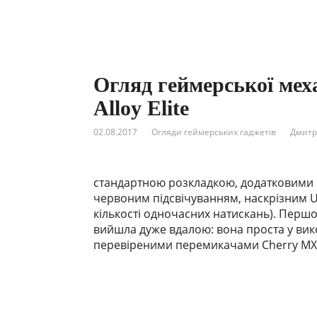
Огляд геймерської мех
Alloy Elite
02.08.2017
Огляди геймерських гаджетів
Дмитр
стандартною розкладкою, додатковими
червоним підсвічуванням, наскрізним US
кількості одночасних натискань). Першою
вийшла дуже вдалою: вона проста у вико
перевіреними перемикачами Cherry MX. 