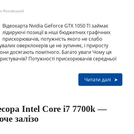
о Янковський
Відеокарта Nvidia GeForce GTX 1050 TI займає
лідируючі позиції в ніші бюджетних графічних
прискорювачів, потужність якого не слабо
валих оверклокерів це не зупиняє, і приросту
они досягають помітного. Багато уваги Чому ця
ористувачів? Потужності прискорювачів середньої
Читати далі
ора Intel Core i7 7700k —
че залізо