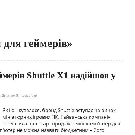
 для геймерів»
мерів Shuttle X1 надійшов у
Дмитро Янковський
Як і очікувалося, бренд Shuttle вступає на ринок
мініатюрних ігрових ПК. Тайванська компанія
оголосила про старт продажів міні-комп'ютер для
омп'ютер не можна назвати бюджетним – його