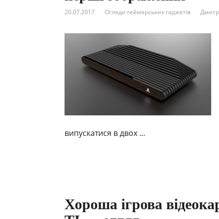
20.07.2017
Огляди геймерських гаджетів
Дмитр
випускатися в двох ...
Хороша ігрова відеока