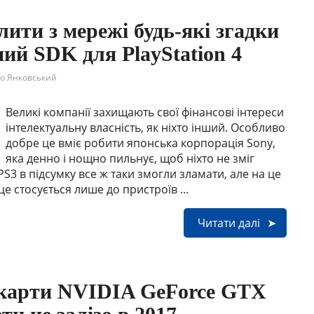
ити з мережі будь-які згадки
ний SDK для PlayStation 4
о Янковський
Великі компанії захищають свої фінансові інтереси
інтелектуальну власність, як ніхто інший. Особливо
добре це вміє робити японська корпорація Sony,
яка денно і нощно пильнує, щоб ніхто не зміг
 PS3 в підсумку все ж таки змогли зламати, але на це
це стосується лише до пристроїв ...
Читати далі
окарти NVIDIA GeForce GTX