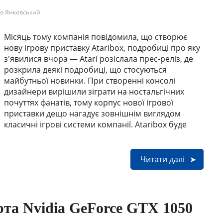
о Янковський
Місяць тому компанія повідомила, що створює
нову ігрову приставку Ataribox, подробиці про яку
з'явилися вчора — Atari розіслала прес-реліз, де
розкрила деякі подробиці, що стосуються
майбутньої новинки. При створенні консолі
дизайнери вирішили зіграти на ностальгічних
почуттях фанатів, тому корпус нової ігрової
приставки дещо нагадує зовнішнім виглядом
класичні ігрові системи компанії. Ataribox буде
Читати далі
рта Nvidia GeForce GTX 1050