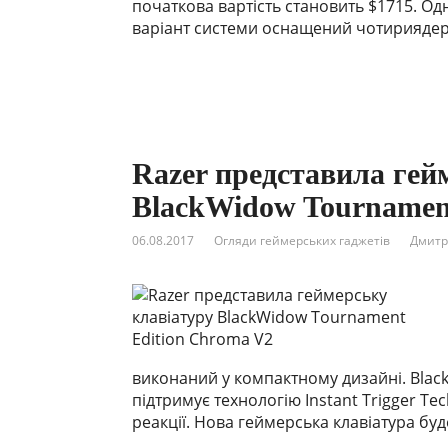
початкова вартість становить $1715. Од
варіант системи оснащений чотириядерни
Razer представила гей
BlackWidow Tournamen
06.08.2017
Огляди геймерських гаджетів
Дмитр
виконаний у компактному дизайні. Blac
підтримує технологію Instant Trigger Te
реакції. Нова геймерська клавіатура буде