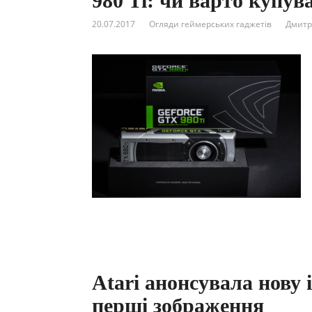
980 Ti: чи варто купува
20.07.2017
Огляди геймерських гаджетів
Дмитр
Atari анонсувала нову 
перші зображення