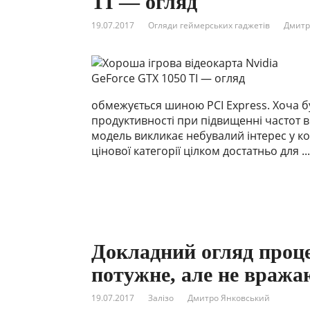
TI — огляд
19.07.2017
Огляди геймерських гаджетів
Дмитр
обмежується шиною PCI Express. Хоча бу
продуктивності при підвищенні частот в
модель викликає небувалий інтерес у к
цінової категорії цілком достатньо для ...
Докладний огляд процес
потужне, але не вражаю
19.07.2017
Залізо
Дмитро Янковський