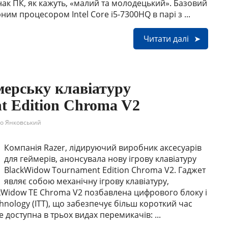
нак ПК, як кажуть, «малий та молодецький». Базовий
м процесором Intel Core i5-7300HQ в парі з ...
Читати далі
мерську клавіатуру
t Edition Chroma V2
о Янковський
Компанія Razer, лідируючий виробник аксесуарів
для геймерів, анонсувала нову ігрову клавіатуру
BlackWidow Tournament Edition Chroma V2. Гаджет
являє собою механічну ігрову клавіатуру,
kWidow TE Chroma V2 позбавлена цифрового блоку і
chnology (ІТТ), що забезпечує більш короткий час
 доступна в трьох видах перемикачів: ...