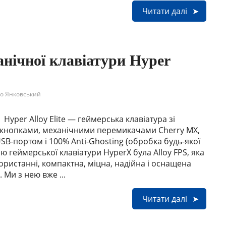
Читати далі
анічної клавіатури Hyper
о Янковський
Hyper Alloy Elite — геймерська клавіатура зі
 кнопками, механічними перемикачами Cherry MX,
B-портом і 100% Anti-Ghosting (обробка будь-якої
 геймерської клавіатури HyperX була Alloy FPS, яка
ристанні, компактна, міцна, надійна і оснащена
Ми з нею вже ...
Читати далі