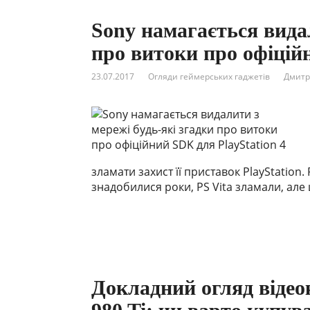
Sony намагається видал
про витоки про офіцій
23.07.2017
Огляди геймерських гаджетів
Дмитр
зламати захист її приставок PlayStation.
знадобилися роки, PS Vita зламали, але 
Докладний огляд віде