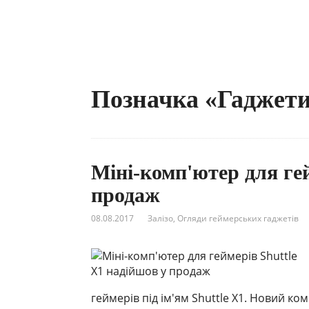
Позначка «Гаджети
Міні-комп'ютер для гей
продаж
08.08.2017
Залізо
,
Огляди геймерських гаджетів
геймерів під ім'ям Shuttle X1. Новий к