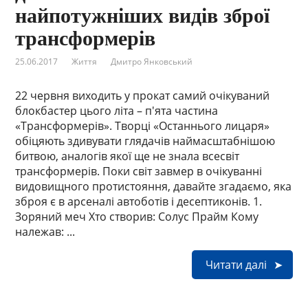
найпотужніших видів зброї
трансформерів
25.06.2017
Життя
Дмитро Янковський
22 червня виходить у прокат самий очікуваний
блокбастер цього літа – п'ята частина
«Трансформерів». Творці «Останнього лицаря»
обіцяють здивувати глядачів наймасштабнішою
битвою, аналогів якої ще не знала всесвіт
трансформерів. Поки світ завмер в очікуванні
видовищного протистояння, давайте згадаємо, яка
зброя є в арсеналі автоботів і десептиконів. 1.
Зоряний меч Хто створив: Солус Прайм Кому
належав: ...
Читати далі