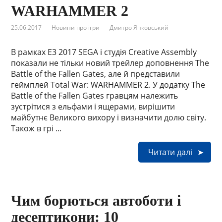
WARHAMMER 2
25.06.2017
Новини про ігри
Дмитро Янковський
В рамках E3 2017 SEGA і студія Creative Assembly
показали не тільки новий трейлер доповнення The
Battle of the Fallen Gates, але й представили
геймплей Total War: WARHAMMER 2. У додатку The
Battle of the Fallen Gates гравцям належить
зустрітися з ельфами і ящерами, вирішити
майбутнє Великого вихору і визначити долю світу.
Також в грі ...
Читати далі
Чим борються автоботи і
десептикони: 10