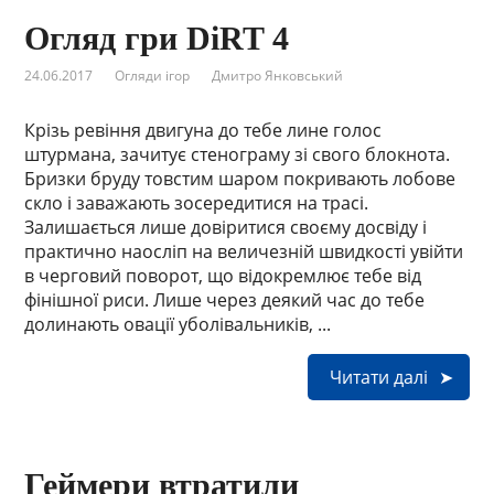
Огляд гри DiRT 4
24.06.2017
Огляди ігор
Дмитро Янковський
Крізь ревіння двигуна до тебе лине голос
штурмана, зачитує стенограму зі свого блокнота.
Бризки бруду товстим шаром покривають лобове
скло і заважають зосередитися на трасі.
Залишається лише довіритися своєму досвіду і
практично наосліп на величезній швидкості увійти
в черговий поворот, що відокремлює тебе від
фінішної риси. Лише через деякий час до тебе
долинають овації уболівальників, ...
Читати далі
Геймери втратили