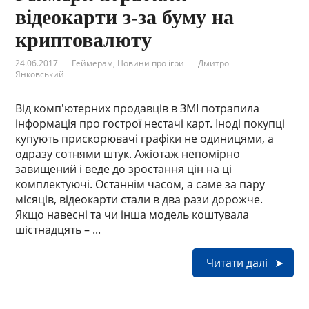
відеокарти з-за буму на
криптовалюту
24.06.2017
Геймерам
,
Новини про ігри
Дмитро
Янковський
Від комп'ютерних продавців в ЗМІ потрапила
інформація про гострої нестачі карт. Іноді покупці
купують прискорювачі графіки не одиницями, а
одразу сотнями штук. Ажіотаж непомірно
завищений і веде до зростання цін на ці
комплектуючі. Останнім часом, а саме за пару
місяців, відеокарти стали в два рази дорожче.
Якщо навесні та чи інша модель коштувала
шістнадцять – ...
Читати далі