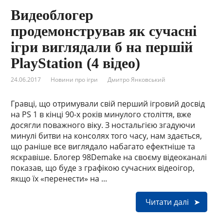
Видеоблогер
продемонстрував як сучасні
ігри виглядали б на першій
PlayStation (4 відео)
24.06.2017
Новини про ігри
Дмитро Янковський
Гравці, що отримували свій перший ігровий досвід
на PS 1 в кінці 90-х років минулого століття, вже
досягли поважного віку. З ностальгією згадуючи
минулі битви на консолях того часу, нам здається,
що раніше все виглядало набагато ефектніше та
яскравіше. Блогер 98Demake на своєму відеоканалі
показав, що буде з графікою сучасних відеоігор,
якщо їх «перенести» на ...
Читати далі