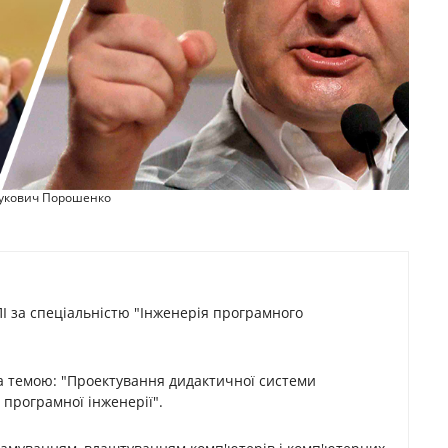
укович Порошенко
ПІ за спеціальністю "Інженерія програмного
а темою: "Проектування дидактичної системи
і програмної інженерії".