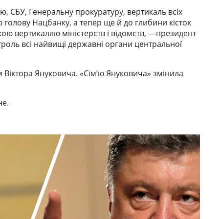
, СБУ, Генеральну прокуратуру, вертикаль всіх
ю голову Нацбанку, а тепер ще й до глибини кісток
ькою вертикаллю міністерств і відомств, —президент
троль всі найвищі державні органи центральної
м Віктора Януковича. «Сім’ю Януковича» змінила
не.