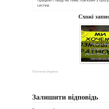
Працюю і пишу на теми, пов'язані з прог
систем.
Схожі запи
Порошенк
закликают
українізувати 
чиновникі
Позначки:
Україна
Залишити відповідь