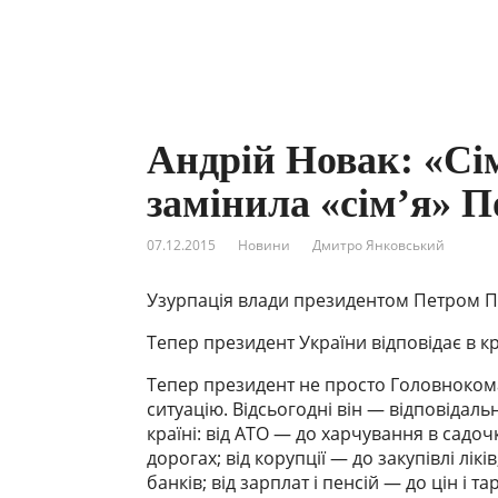
Андрій Новак: «Сі
замінила «сім’я» 
07.12.2015
Новини
Дмитро Янковський
Узурпація влади президентом Петром 
Тепер президент України відповідає в к
Тепер президент не просто Головнокома
ситуацію. Відсьогодні він — відповідаль
країні: від АТО — до харчування в садочк
дорогах; від корупції — до закупівлі лікі
банків; від зарплат і пенсій — до цін і т