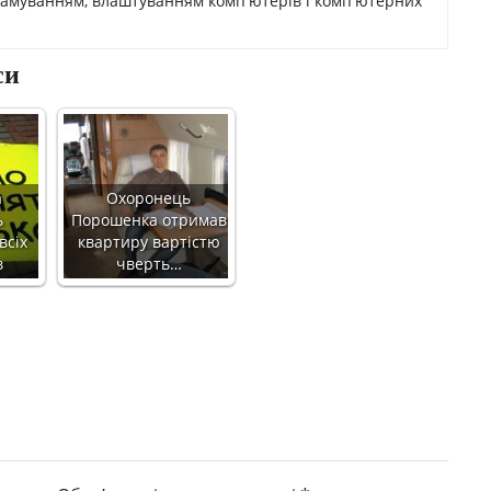
рамуванням, влаштуванням комп'ютерів і комп'ютерних
си
а
Охоронець
ь
Порошенка отримав
всіх
квартиру вартістю
в
чверть…