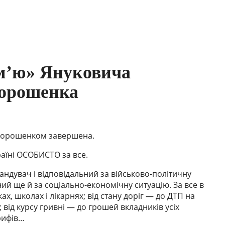
м’ю» Януковича
Порошенка
Порошенком завершена.
раїні ОСОБИСТО за все.
ндувач і відповідальний за військово-політичну
ний ще й за соціально-економічну ситуацію. За все в
ах, школах і лікарнях; від стану доріг — до ДТП на
в; від курсу гривні — до грошей вкладників усіх
арифів…