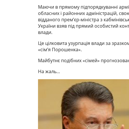
Маючи в прямому підпорядкуванні армію
обласних і районних адміністрацій, сво
відданого прем’єр-міністра з кабмінівс
України взяв під прямий особистий кон
влади.
Це цілковита узурпація влади за зразко
«сім’я Порошенка».
Майбутнє подібних «сімей» прогнозова
На жаль…