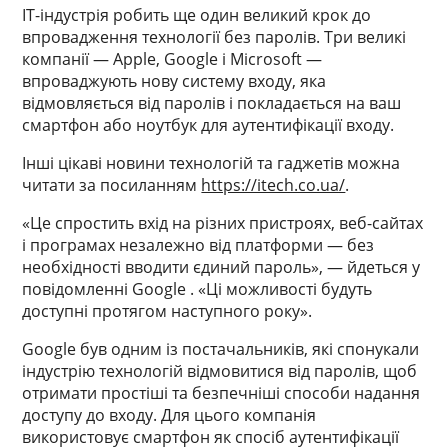
ІТ-індустрія робить ще один великий крок до
впровадження технології без паролів. Три великі
компанії — Apple, Google і Microsoft —
впроваджують нову систему входу, яка
відмовляється від паролів і покладається на ваш
смартфон або ноутбук для аутентифікації входу.
Інші цікаві новини технологій та гаджетів можна
читати за посиланням
https://itech.co.ua/
.
«Це спростить вхід на різних пристроях, веб-сайтах
і програмах незалежно від платформи — без
необхідності вводити єдиний пароль», — йдеться у
повідомленні Google . «Ці можливості будуть
доступні протягом наступного року».
Google був одним із постачальників, які спонукали
індустрію технологій відмовитися від паролів, щоб
отримати простіші та безпечніші способи надання
доступу до входу. Для цього компанія
використовує смартфон як спосіб аутентифікації