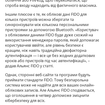
обличчя або PIN-код, щоб переконатися, що
спроба входу надходить від фактичного власника.
Іншим плюсом є те, як облікові дані FIDO для
кількох пристроїв можна зберігати та
синхронізувати між кількома персональними
пристроями за допомогою Bluetooth. «Користувач
з обліковими даними FIDO буде дуже схожий на
використання менеджера паролів, який допомагає
користувачеві ввійти, але рівень безпеки є
кращим, ніж навіть традиційна двофакторна
аутентифікація — і все це без жодних додаткових
кроків або пристроїв під час автентифікації», –
додав Альянс FIDO у статті.
Однак, сторонні веб-сайти та програми будуть
приймати стандарти FIDO. Тому безпарольна
система може не надійти для всіх ваших онлайн-
облікових записів. Але Альянс FIDO сподівається,
що оголошення в четвер допоможе зміцнити
кібербезпеку для всіх.