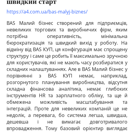
швидкий старт
https://a4.com.ua/bas-malyj-biznes/
BAS Малий бізнес створений для підприємців,
невеликих торгових та виробничих фірм, яким
потрібна оперативність, мінімальна
бюрократизація та швидкий вихід у роботу. На
відміну від BAS КУП, ця конфігурація має спрощену
структуру і саме це робить її максимально зручною
для користувачів, які не мають часу розбиратися у
складних налаштуваннях. Але в BAS Малий бізнес у
порівнянні з BAS КУП немає, наприклад,
розгорнутого планування виробництва, відсутня
складна фінансова аналітика, немає глибоких
інструментів HR та зарплатного обліку, та ще й
обмежена можливість масштабування та
інтеграцій. Проте для невеликих компаній це не
недолік, а перевага, бо система легша, швидша,
дешевша і не вимагає довготривалого
впровадження. Тому базовий орієнтир виглядає