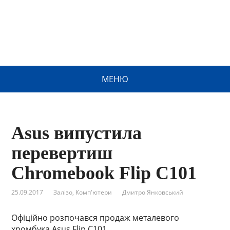
МЕНЮ
Asus випустила
перевертиш
Chromebook Flip C101
25.09.2017
Залізо
,
Комп'ютери
Дмитро Янковський
Офіційно розпочався продаж металевого
хромбука Asus Flip C101