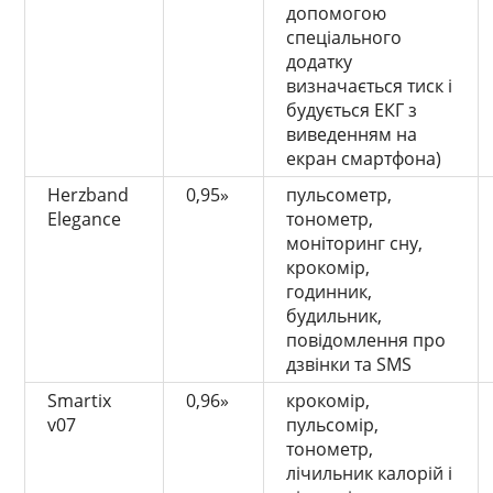
допомогою
спеціального
додатку
визначається тиск і
будується ЕКГ з
виведенням на
екран смартфона)
Herzband
0,95»
пульсометр,
Elegance
тонометр,
моніторинг сну,
крокомір,
годинник,
будильник,
повідомлення про
дзвінки та SMS
Smartix
0,96»
крокомір,
v07
пульсомір,
тонометр,
лічильник калорій і