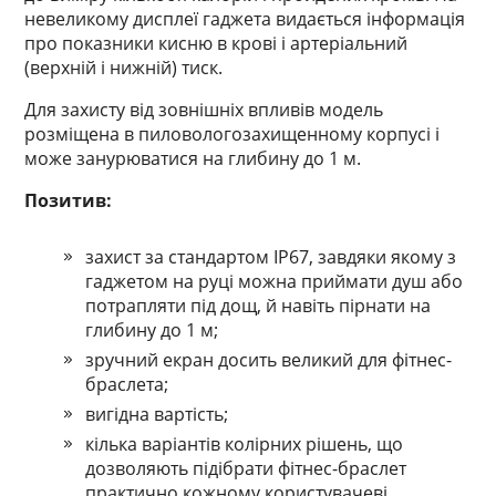
невеликому дисплеї гаджета видається інформація
про показники кисню в крові і артеріальний
(верхній і нижній) тиск.
Для захисту від зовнішніх впливів модель
розміщена в пиловологозахищенному корпусі і
може занурюватися на глибину до 1 м.
Позитив:
захист за стандартом IP67, завдяки якому з
гаджетом на руці можна приймати душ або
потрапляти під дощ, й навіть пірнати на
глибину до 1 м;
зручний екран досить великий для фітнес-
браслета;
вигідна вартість;
кілька варіантів колірних рішень, що
дозволяють підібрати фітнес-браслет
практично кожному користувачеві.