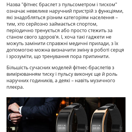
Назва "фітнес браслет з пульсометром і тиском"
означає невелике наручний пристрій з функціями,
які знадобляться різним категоріям населення –
тим, хто серйозно займається спортом,
періодично тренується або просто стежить за
станом свого здоров'я. І, хоча такі гаджети не
можуть замінити справжні медичні прилади, з їх
допомогою можна визначити зміну в роботі серця
і зрозуміти, що тренування пора припинити.
Більшість сучасних моделей фітнес-браслетів з
вимірюванням тиску і пульсу виконує ще й роль
наручних годиників, а деякі – навіть музичного
плеєра.