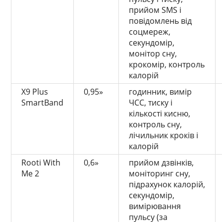
прийом SMS і
повідомлень від
соцмереж,
секундомір,
монітор сну,
крокомір, контроль
калорій
X9 Plus
0,95»
годинник, вимір
SmartBand
ЧСС, тиску і
кількості кисню,
контроль сну,
лічильник кроків і
калорій
Rooti With
0,6»
прийом дзвінків,
Me 2
моніторинг сну,
підрахунок калорій,
секундомір,
вимірювання
пульсу (за