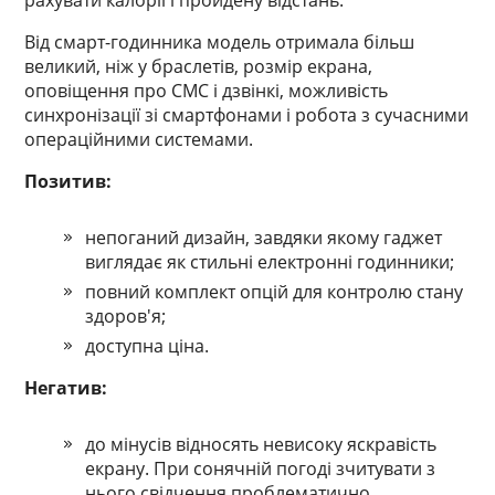
рахувати калорії і пройдену відстань.
Від смарт-годинника модель отримала більш
великий, ніж у браслетів, розмір екрана,
оповіщення про СМС і дзвінкі, можливість
синхронізації зі смартфонами і робота з сучасними
операційними системами.
Позитив:
непоганий дизайн, завдяки якому гаджет
виглядає як стильні електронні годинники;
повний комплект опцій для контролю стану
здоров'я;
доступна ціна.
Негатив:
до мінусів відносять невисоку яскравість
екрану. При сонячній погоді зчитувати з
нього свідчення проблематично.