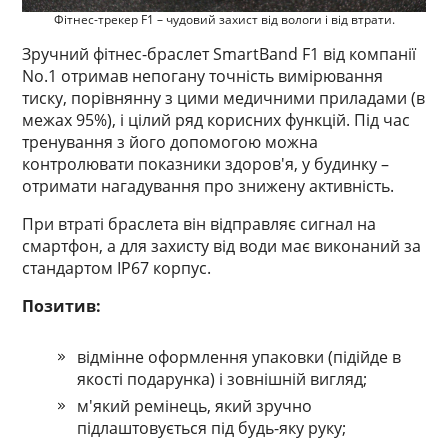
Фітнес-трекер F1 – чудовий захист від вологи і від втрати.
Зручний фітнес-браслет SmartBand F1 від компанії
No.1 отримав непогану точність вимірювання
тиску, порівнянну з цими медичними приладами (в
межах 95%), і цілий ряд корисних функцій. Під час
тренування з його допомогою можна
контролювати показники здоров'я, у будинку –
отримати нагадування про знижену активність.
При втраті браслета він відправляє сигнал на
смартфон, а для захисту від води має виконаний за
стандартом IP67 корпус.
Позитив:
відмінне оформлення упаковки (підійде в
якості подарунка) і зовнішній вигляд;
м'який ремінець, який зручно
підлаштовується під будь-яку руку;