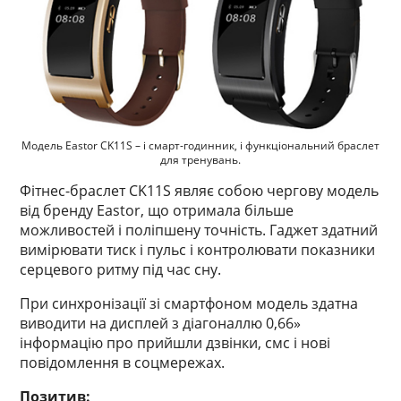
Модель Eastor CK11S – і смарт-годинник, і функціональний браслет
для тренувань.
Фітнес-браслет CK11S являє собою чергову модель
від бренду Eastor, що отримала більше
можливостей і поліпшену точність. Гаджет здатний
вимірювати тиск і пульс і контролювати показники
серцевого ритму під час сну.
При синхронізації зі смартфоном модель здатна
виводити на дисплей з діагоналлю 0,66»
інформацію про прийшли дзвінки, смс і нові
повідомлення в соцмережах.
Позитив: