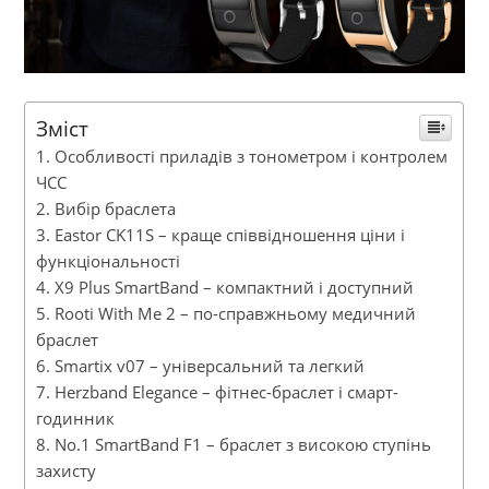
Зміст
Особливості приладів з тонометром і контролем
ЧСС
Вибір браслета
Eastor CK11S – краще співвідношення ціни і
функціональності
X9 Plus SmartBand – компактний і доступний
Rooti With Me 2 – по-справжньому медичний
браслет
Smartix v07 – універсальний та легкий
Herzband Elegance – фітнес-браслет і смарт-
годинник
No.1 SmartBand F1 – браслет з високою ступінь
захисту