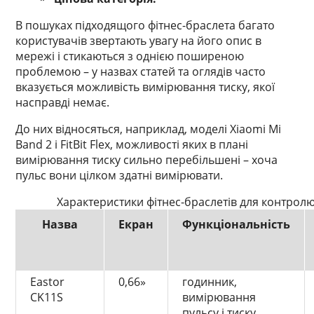
В пошуках підходящого фітнес-браслета багато
користувачів звертають увагу на його опис в
мережі і стикаються з однією поширеною
проблемою – у назвах статей та оглядів часто
вказується можливість вимірювання тиску, якої
насправді немає.
До них відносяться, наприклад, моделі Xiaomi Mi
Band 2 і FitBit Flex, можливості яких в плані
вимірювання тиску сильно перебільшені – хоча
пульс вони цілком здатні вимірювати.
Характеристики фітнес-браслетів для контролю 
Назва
Екран
Функціональність
Eastor
0,66»
годинник,
CK11S
вимірювання
пульсу і тиску,