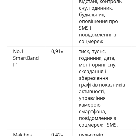
відстані, контроль
сну, годинник,
будильник,
оповіщення про
SMS і
повідомлення з
соцмереж
No.1
0,91»
тиск, пульс,
SmartBand
годинник, дата,
F1
моніторинг сну,
складання і
збереження
графіків показників
активності,
управління
камерою
смартфона,
повідомлення з
соцмереж і SMS.
Makibes
0,42»
пульсомір,