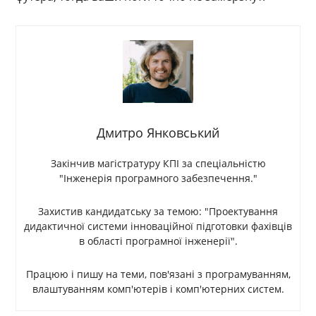
Дмитро Янковський
Закінчив магістратуру КПІ за спеціальністю
"Інженерія програмного забезпечення."
Захистив кандидатську за темою: "Проектування
дидактичної системи інноваційної підготовки фахівців
в області програмної інженерії".
Працюю і пишу на теми, пов'язані з програмуванням,
влаштуванням комп'ютерів і комп'ютерних систем.