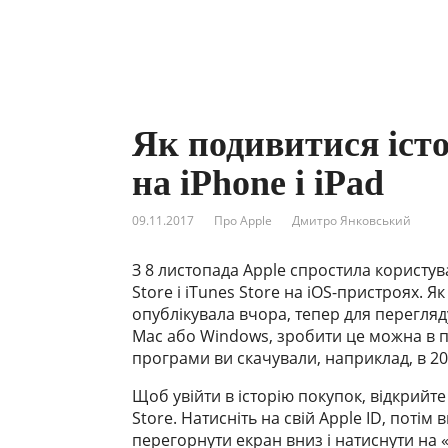
Як подивитися істо
на iPhone і iPad
09.11.2017
Про Apple
Дмитро Янковський
З 8 листопада Apple спростила користу
Store і iTunes Store на iOS-пристроях. Я
опублікувала вчора, тепер для перегляду
Mac або Windows, зробити це можна в пр
програми ви скачували, наприклад, в 20
Щоб увійти в історію покупок, відкрийте
Store. Натисніть на свій Apple ID, потім
перегорнути екран вниз і натиснути на «