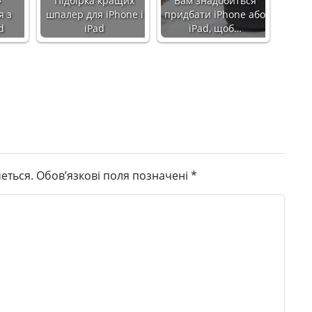
»
Підбірка кращих
Вам знадобиться
я з
шпалер для iPhone і
придбати iPhone або
d
iPad
iPad, щоб…
еться.
Обов’язкові поля позначені
*