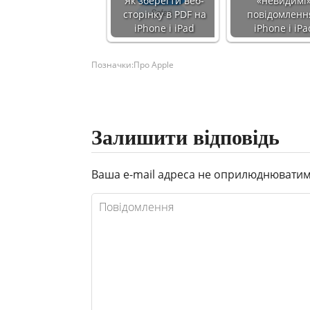
Як зберегти веб-
«невидимі
сторінку в PDF на
повідомленн
iPhone і iPad
iPhone і iPa
Позначки:
Про Apple
Залишити відповідь
Ваша e-mail адреса не оприлюднюватим