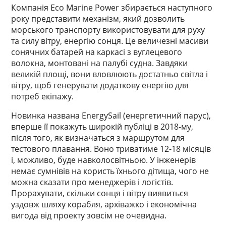
Компанія Eco Marine Power збирається наступного
року представити механізм, який дозволить
морського транспорту використовувати для руху
та силу вітру, енергію сонця. Це величезні масиви
сонячних батарей на каркасі з вуглецевого
волокна, монтовані на палубі судна. Завдяки
великій площі, вони вловлюють достатньо світла і
вітру, щоб генерувати додаткову енергію для
потреб екіпажу.
Новинка названа EnergySail (енергетичний парус),
вперше її покажуть широкій публіці в 2018-му,
після того, як визначаться з маршрутом для
тестового плавання. Воно триватиме 12-18 місяців
і, можливо, буде навколосвітньою. У інженерів
немає сумнівів на користь їхнього дітища, чого не
можна сказати про менеджерів і логістів.
Прорахувати, скільки сонця і вітру виявиться
уздовж шляху корабля, архіважко і економічна
вигода від проекту зовсім не очевидна.