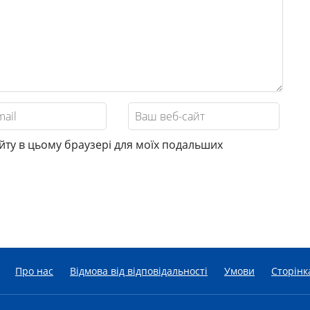
сайту в цьому браузері для моїх подальших
Про нас
Відмова від відповідальності
Умови
Сторінк