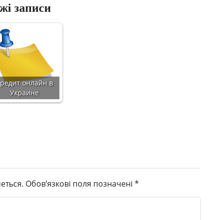
жі записи
редит онлайн в
Украине
еться.
Обов’язкові поля позначені
*