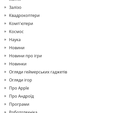
Залізо
Квадрокоптери
Комп'ютери
Космос
Наука
Новини
Новини про ігри
Новинки
Огляди геймерських гаджетів
Огляди ігор
Про Apple
Про Андроїд
Програми
Робототехніка