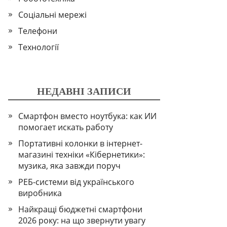
Соціальні мережі
Телефони
Технології
НЕДАВНІ ЗАПИСИ
Смартфон вместо ноутбука: как ИИ
помогает искать работу
Портативні колонки в інтернет-
магазині техніки «Кібернетики»:
музика, яка завжди поруч
РЕБ-системи від українського
виробника
Найкращі бюджетні смартфони
2026 року: на що звернути увагу