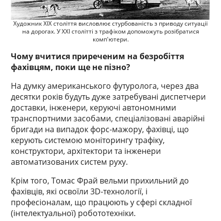
Художник XIX століття висловлює стурбованість з приводу ситуації
на дорогах. У XXI столітті з трафіком допоможуть розібратися
комп'ютери.
Чому вчитися приреченим на безробіття
фахівцям, поки ще не пізно?
На думку американського футуролога, через два
десятки років будуть дуже затребувані диспетчери
доставки, інженери, керуючі автономними
транспортними засобами, спеціалізовані аварійні
бригади на випадок форс-мажору, фахівці, що
керують системою моніторингу трафіку,
конструктори, архітектори та інженери
автоматизованих систем руху.
Крім того, Томас Фрай вельми прихильний до
фахівців, які освоїли 3D-технології, і
професіоналам, що працюють у сфері складної
(інтелектуальної) робототехніки.