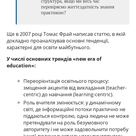
структура, якщо ми весь час
перевіряємо життєздатність знання
практикою?
Ще в 2007 році Томас Фрай написав статтю, в якій
докладно проаналізував основні тенденції,
характерні для освіти майбутнього.
У числі основних трендів «new era of
education»:
Переорієнтація освітнього процесу:
зміщення акцентів від викладання (teacher-
centric) до навчання (learning-centric).
Роль вчителя змінюється: у динамічному
світі, де інформаційні потоки практично не
піддаються контролю, одна людина не може
претендувати на роль безумовного
авторитету і не може задовольнити потребу