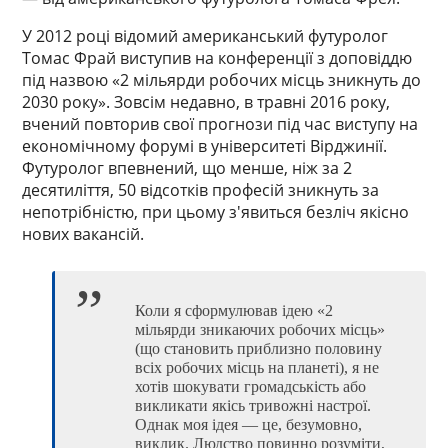
У 2012 році відомий американський футуролог
Томас Фрай виступив на конференції з доповіддю
під назвою «2 мільярди робочих місць зникнуть до
2030 року». Зовсім недавно, в травні 2016 року,
вчений повторив свої прогнози під час виступу на
економічному форумі в університеті Вірджинії.
Футуролог впевнений, що менше, ніж за 2
десятиліття, 50 відсотків професій зникнуть за
непотрібністю, при цьому з'явиться безліч якісно
нових вакансій.
Коли я сформулював ідею «2
мільярди зникаючих робочих місць»
(що становить приблизно половину
всіх робочих місць на планеті), я не
хотів шокувати громадськість або
викликати якісь тривожні настрої.
Однак моя ідея — це, безумовно,
виклик. Людство повинно розуміти,