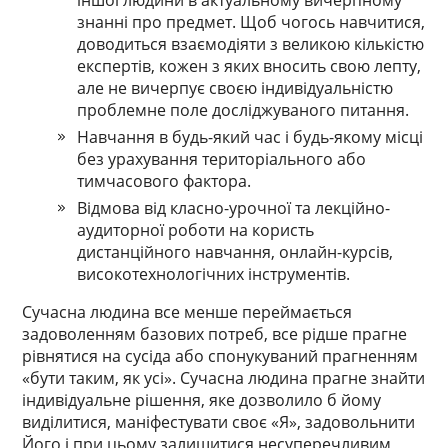
іншої людини в актуальному вичерпному
знанні про предмет. Щоб чогось навчитися,
доводиться взаємодіяти з великою кількістю
експертів, кожен з яких вносить свою лепту,
але не вичерпує своєю індивідуальністю
проблемне поле досліджуваного питання.
Навчання в будь-який час і будь-якому місці
без урахування територіального або
тимчасового фактора.
Відмова від класно-урочної та лекційно-
аудиторної роботи на користь
дистанційного навчання, онлайн-курсів,
високотехнологічних інструментів.
Сучасна людина все менше переймається
задоволенням базових потреб, все рідше прагне
рівнятися на сусіда або спонукуваний прагненням
«бути таким, як усі». Сучасна людина прагне знайти
індивідуальне рішення, яке дозволило б йому
виділитися, маніфестувати своє «Я», задовольнити
Його і при цьому залишитися несуперечливим