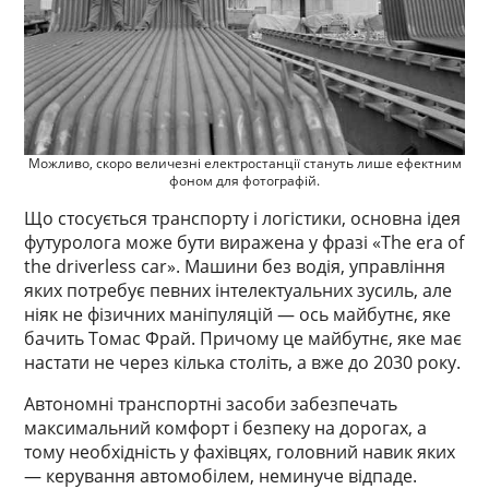
Можливо, скоро величезні електростанції стануть лише ефектним
фоном для фотографій.
Що стосується транспорту і логістики, основна ідея
футуролога може бути виражена у фразі «The era of
the driverless car». Машини без водія, управління
яких потребує певних інтелектуальних зусиль, але
ніяк не фізичних маніпуляцій — ось майбутнє, яке
бачить Томас Фрай. Причому це майбутнє, яке має
настати не через кілька століть, а вже до 2030 року.
Автономні транспортні засоби забезпечать
максимальний комфорт і безпеку на дорогах, а
тому необхідність у фахівцях, головний навик яких
— керування автомобілем, неминуче відпаде.