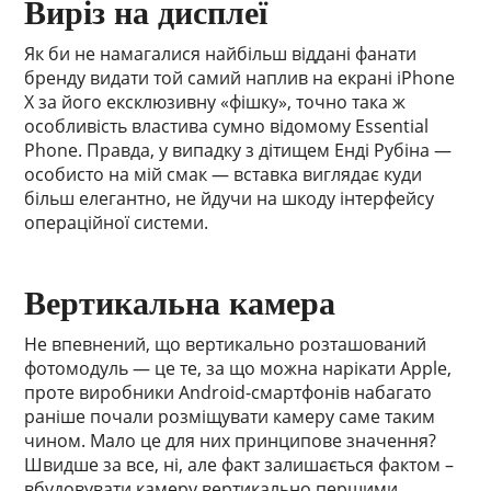
Виріз на дисплеї
Як би не намагалися найбільш віддані фанати
бренду видати той самий наплив на екрані iPhone
X за його ексклюзивну «фішку», точно така ж
особливість властива сумно відомому Essential
Phone. Правда, у випадку з дітищем Енді Рубіна —
особисто на мій смак — вставка виглядає куди
більш елегантно, не йдучи на шкоду інтерфейсу
операційної системи.
Вертикальна камера
Не впевнений, що вертикально розташований
фотомодуль — це те, за що можна нарікати Apple,
проте виробники Android-смартфонів набагато
раніше почали розміщувати камеру саме таким
чином. Мало це для них принципове значення?
Швидше за все, ні, але факт залишається фактом –
вбудовувати камеру вертикально першими