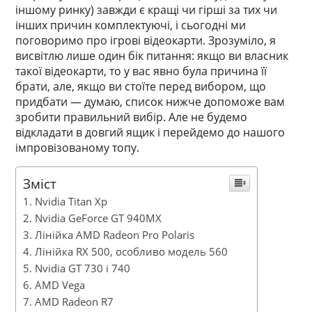
іншому ринку) завжди є кращі чи гірші за тих чи
інших причин комплектуючі, і сьогодні ми
поговоримо про ігрові відеокарти. Зрозуміло, я
висвітлю лише один бік питання: якщо ви власник
такої відеокарти, то у вас явно була причина її
брати, але, якщо ви стоїте перед вибором, що
придбати — думаю, список нижче допоможе вам
зробити правильний вибір. Але не будемо
відкладати в довгий ящик і перейдемо до нашого
імпровізованому топу.
Зміст
Nvidia Titan Xp
Nvidia GeForce GT 940MX
Лінійка AMD Radeon Pro Polaris
Лінійка RX 500, особливо модель 560
Nvidia GT 730 і 740
AMD Vega
AMD Radeon R7