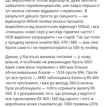
що виробляють топові відеокарти, дуже люблять
займатися перейменуванням, але лаври першості
тут можна сміливо віддавати «червоним». В
результаті дійшло просто до смішного — на
відеокарти 400ой лінійки можна прошити
видеобиоси від аналогічних відеокарт 500ой, і все
«плюшки» нової серії у вигляді піднятих частот і
HDR відмінно запрацюють і на старій. Так що поки
у продажу можна знайти 460, 470 і 480 — має сенс
брати саме їх і не переплачувати за 500-ту лінійку.
Думаю, у багатьох виникає питання — а чому,
власне, я особливо не рекомендую брати 560?
Адже саме вона порівняно з 460 має більше
обчислювальних блоків — 1024 проти 896. Проте
тут все просто — AMD заблокувала блоки в RX 460
чисто програмно, і вже до виходу 560 їх можна
було розблокувати — тобто отримати вилиту RX
560. А з урахуванням того, що різниця у вартості
між однаковими RX 460 і 560 від одного і того ж
виробника може становити до 1000 гривень (25%