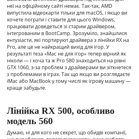
неї на офіційному сайті немає. Так-так, AMD
випустила відеокарти тільки для macOS, і якщо ви
хочете пограти і ставите для цього Windows,
працювати доведеться зі старим драйвером,
інтегрованим в BootCamp. Зрозуміло, знайшлися
ентузіасти, які портируют драйвера з лінійки RX на
Pro, але це не найкращий вихід для ігор. У
результаті теза «Mac не для ігор» тепер вірний як
ніколи — і хоча та ж Pro 580 знаходиться на рівні
GTX 1060, з-за проблем з драйверами ви зіткнетеся
з проблемами в іграх. Так що якщо ви розглядаєте
iMac або MacBook у тому числі як ігрову машину —
краще забудьте.
Лінійка RX 500, особливо
модель 560
Думаю, ні для кого не секрет, що обидві компанії,