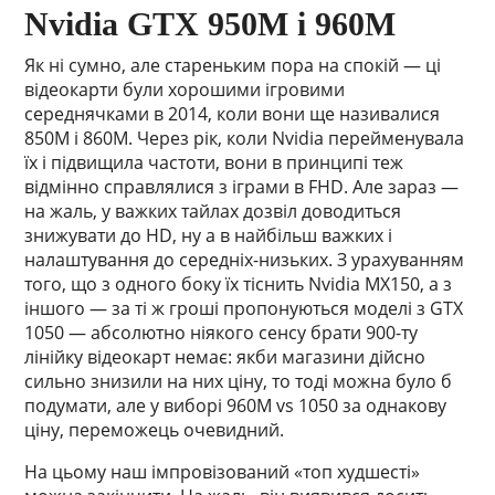
Nvidia GTX 950M і 960M
Як ні сумно, але стареньким пора на спокій — ці
відеокарти були хорошими ігровими
середнячками в 2014, коли вони ще називалися
850M і 860M. Через рік, коли Nvidia перейменувала
їх і підвищила частоти, вони в принципі теж
відмінно справлялися з іграми в FHD. Але зараз —
на жаль, у важких тайлах дозвіл доводиться
знижувати до HD, ну а в найбільш важких і
налаштування до середніх-низьких. З урахуванням
того, що з одного боку їх тіснить Nvidia MX150, а з
іншого — за ті ж гроші пропонуються моделі з GTX
1050 — абсолютно ніякого сенсу брати 900-ту
лінійку відеокарт немає: якби магазини дійсно
сильно знизили на них ціну, то тоді можна було б
подумати, але у виборі 960M vs 1050 за однакову
ціну, переможець очевидний.
На цьому наш імпровізований «топ худшесті»