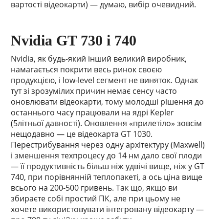
вартості відеокарти) — думаю, вибір очевидний.
Nvidia GT 730 і 740
Nvidia, як будь-який інший великий виробник,
намагається покрити весь ринок своєю
продукцією, і low-level сегмент не виняток. Однак
тут зі зрозумілих причин немає сенсу часто
оновлювати відеокарти, тому молодші рішення до
останнього часу працювали на ядрі Kepler
(5літньої давності). Оновлення «прилетіло» зовсім
нещодавно — це відеокарта GT 1030.
Перестрибування через одну архітектуру (Maxwell)
і зменшення техпроцесу до 14 нм дало свої плоди
— її продуктивність більш ніж удвічі вище, ніж у GT
740, при порівнянній теплопакеті, а ось ціна вище
всього на 200-500 гривень. Так що, якщо ви
збираєте собі простий ПК, але при цьому не
хочете використовувати інтегровану відеокарту —