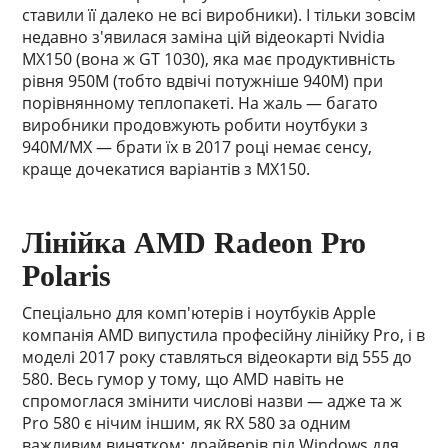
ставили її далеко не всі виробники). І тільки зовсім
недавно з'явилася заміна цій відеокарті Nvidia
MX150 (вона ж GT 1030), яка має продуктивність
рівня 950M (тобто вдвічі потужніше 940M) при
порівнянному теплопакеті. На жаль — багато
виробники продовжують робити ноутбуки з
940M/MX — брати їх в 2017 році немає сенсу,
краще дочекатися варіантів з MX150.
Лінійка AMD Radeon Pro
Polaris
Спеціально для комп'ютерів і ноутбуків Apple
компанія AMD випустила професійну лінійку Pro, і в
моделі 2017 року ставляться відеокарти від 555 до
580. Весь гумор у тому, що AMD навіть не
спромоглася змінити числові назви — адже та ж
Pro 580 є нічим іншим, як RX 580 за одним
важливим винятком: драйверів під Windows для