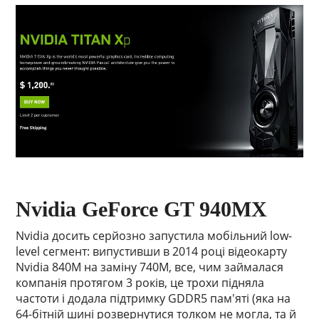
Nvidia GeForce GT 940MX
Nvidia досить серйозно запустила мобільний low-
level сегмент: випустивши в 2014 році відеокарту
Nvidia 840M на заміну 740M, все, чим займалася
компанія протягом 3 років, це трохи підняла
частоти і додала підтримку GDDR5 пам'яті (яка на
64-бітній шині розвернутися толком не могла, та й