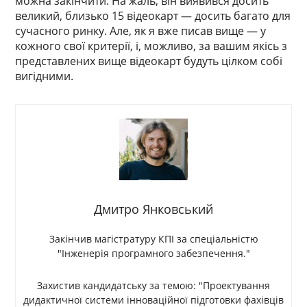
можна закінчити. На жаль, він виявився досить
великий, близько 15 відеокарт — досить багато для
сучасного ринку. Але, як я вже писав вище — у
кожного свої критерії, і, можливо, за вашим якісь з
представлених вище відеокарт будуть цілком собі
вигідними.
Дмитро Янковський
Закінчив магістратуру КПІ за спеціальністю
"Інженерія програмного забезпечення."
Захистив кандидатську за темою: "Проектування
дидактичної системи інноваційної підготовки фахівців