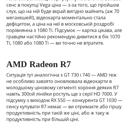
сенс в покупці Vega ціна — з-за того, що пройшов
слух, що на ній буде вкрай вигідно майнить (аж 70
мегахешей!), відеокарта моментально стала
дефіцитом, а ціна на неї в московській роздробі
порівнянна з 1080 Ti. Підсумок — картка цікава, але
гравцям настійно рекомендую дивитися в бік 1070
Ti, 1080 або 1080 Ti — ви точно не втратите.
AMD Radeon R7
Ситуація тут аналогічна з GT 730 і 740 — AMD теж
не особливо завзято оновлювала відеокарти в
молодшому ціновому сегменті: коріння деяких R7
навіть 300ой лінійки ростуть ще з серії HD 7000. У
підсумку з виходом RX 550 — конкурента GT 1030 —
сенсу купувати R7 немає — ви отримаєте або гіршу
продуктивність при такій же ціні, або ж таку ж
продуктивність при більшій ціні.