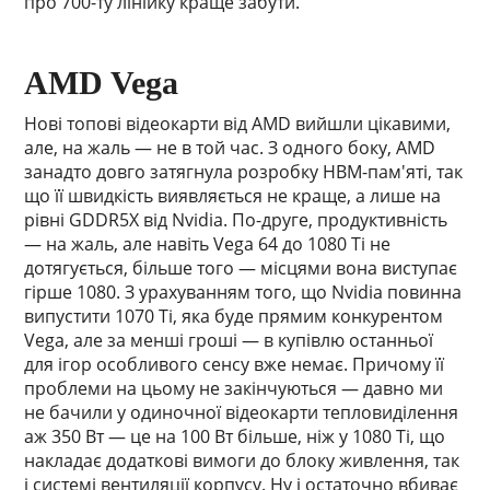
про 700-ту лінійку краще забути.
AMD Vega
Нові топові відеокарти від AMD вийшли цікавими,
але, на жаль — не в той час. З одного боку, AMD
занадто довго затягнула розробку HBM-пам'яті, так
що її швидкість виявляється не краще, а лише на
рівні GDDR5X від Nvidia. По-друге, продуктивність
— на жаль, але навіть Vega 64 до 1080 Ti не
дотягується, більше того — місцями вона виступає
гірше 1080. З урахуванням того, що Nvidia повинна
випустити 1070 Ti, яка буде прямим конкурентом
Vega, але за менші гроші — в купівлю останньої
для ігор особливого сенсу вже немає. Причому її
проблеми на цьому не закінчуються — давно ми
не бачили у одиночної відеокарти тепловиділення
аж 350 Вт — це на 100 Вт більше, ніж у 1080 Ti, що
накладає додаткові вимоги до блоку живлення, так
і системі вентиляції корпусу. Ну і остаточно вбиває