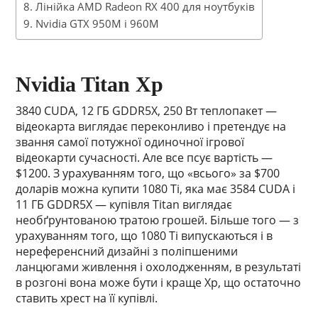
Лінійка AMD Radeon RX 400 для ноутбуків
Nvidia GTX 950M і 960M
Nvidia Titan Xp
3840 CUDA, 12 ГБ GDDR5X, 250 Вт теплопакет —
відеокарта виглядає переконливо і претендує на
звання самої потужної одиночної ігрової
відеокарти сучасності. Але все псує вартість —
$1200. З урахуванням того, що «всього» за $700
доларів можна купити 1080 Ti, яка має 3584 CUDA і
11 ГБ GDDR5X — купівля Titan виглядає
необґрунтованою тратою грошей. Більше того — з
урахуванням того, що 1080 Ti випускаються і в
нереференсний дизайні з поліпшеними
ланцюгами живлення і охолодженням, в результаті
в розгоні вона може бути і краще Xp, що остаточно
ставить хрест на її купівлі.