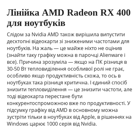
Лінійка AMD Radeon RX 400
для ноутбуків
Слідом за Nvidia AMD також вирішила випустити
десктопні відеокарти зі зниженими частотами для
ноутбуків. На жаль — це майже ніхто не оцінив
(знайти таку графіку можна в парочці Alienware і
все). Причина зрозуміла — якщо на ПК різниця в
30-50 Вт тепловиділення особливої ролі не грає,
особливо якщо продуктивність схожа, то ось в
ноутбуках така різниця критична. І єдиний спосіб
знизити тепловиділення — це знизити частоти, але
тоді відеокарта перестане бути
конкурентоспроможною вже по продуктивності. У
підсумку графіку від AMD в основному можна
зустріти тільки в ноутбуках від Apple, в рішеннях на
Windows царює 1000 серія від Nvidia.