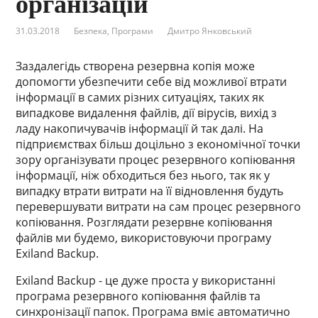
організацій
31.03.2018
Безпека
,
Програми
Дмитро Янковський
Заздалегідь створена резервна копія може
допомогти убезпечити себе від можливої втрати
інформації в самих різних ситуаціях, таких як
випадкове видалення файлів, дії вірусів, вихід з
ладу накопичувачів інформації й так далі. На
підприємствах більш доцільно з економічної точки
зору організувати процес резервного копіювання
інформації, ніж обходиться без нього, так як у
випадку втрати витрати на її відновлення будуть
перевершувати витрати на сам процес резервного
копіювання. Розглядати резервне копіювання
файлів ми будемо, використовуючи програму
Exiland Backup.
Exiland Backup - це дуже проста у використанні
програма резервного копіювання файлів та
синхронізації папок. Програма вміє автоматично