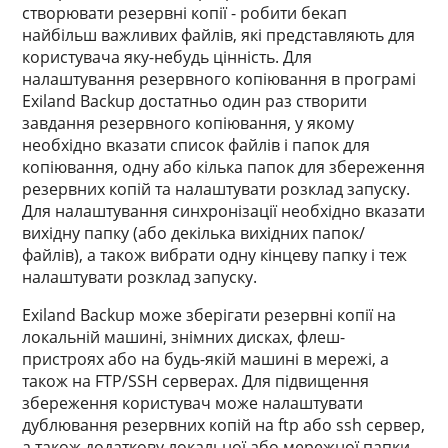
створювати резервні копії - робити бекап
найбільш важливих файлів, які представляють для
користувача яку-небудь цінність. Для
налаштування резервного копіювання в програмі
Exiland Backup достатньо один раз створити
завдання резервного копіювання, у якому
необхідно вказати список файлів і папок для
копіювання, одну або кілька папок для збереження
резервних копій та налаштувати розклад запуску.
Для налаштування синхронізації необхідно вказати
вихідну папку (або декілька вихідних папок/
файлів), а також вибрати одну кінцеву папку і теж
налаштувати розклад запуску.
Exiland Backup може зберігати резервні копії на
локальній машині, знімних дисках, флеш-
пристроях або на будь-якій машині в мережі, а
також на FTP/SSH серверах. Для підвищення
збереження користувач може налаштувати
дублювання резервних копій на ftp або ssh сервер,
а також додаткову локальної або мережної папки.