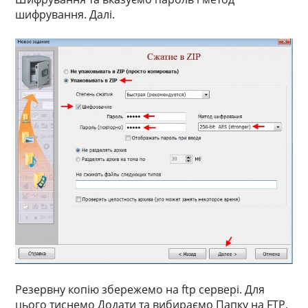
шифрування. Далі.
Резервну копію збережемо на ftp сервері. Для
цього тиснемо Додати та вибираємо Папку на FTP.