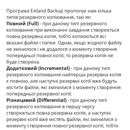
Програма Exiland Backup пропонує нам кілька
типів резервного копіювання, такі як:
Повний (Full)
- при даному типі резервного
копіювання при виконанні завдання створюється
повна резервна копія, тобто копіюються всі
вказані файли і папки. Однак, якщо жодного файлу
не змінилося і не додалося з моменту створення
попередньої повної копії, то резервна копія не
буде створена.
Додатковий (Incremental)
- при даному типі
резервного копіювання найперша резервна копія
є повною, але наступні резервні копії вже будуть
містити файли, які змінилися з моменту створення
попередньої резервної копії.
Різницевий (Differential)
- при даному типі
резервного копіювання в першу чергу
створюється повна резервна копія, а наступні
резервні копії вже містять файли, які змінилися з
моменту створення повної резервної копії, тобто