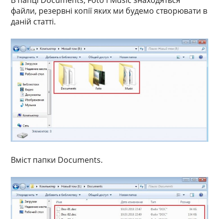
В папці Documents, Foto і Music знаходяться
файли, резервні копії яких ми будемо створювати в
даній статті.
Вміст папки Documents.