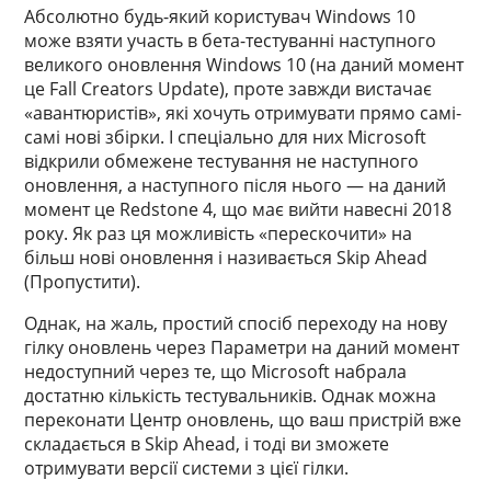
Абсолютно будь-який користувач Windows 10
може взяти участь в бета-тестуванні наступного
великого оновлення Windows 10 (на даний момент
це Fall Creators Update), проте завжди вистачає
«авантюристів», які хочуть отримувати прямо самі-
самі нові збірки. І спеціально для них Microsoft
відкрили обмежене тестування не наступного
оновлення, а наступного після нього — на даний
момент це Redstone 4, що має вийти навесні 2018
року. Як раз ця можливість «перескочити» на
більш нові оновлення і називається Skip Ahead
(Пропустити).
Однак, на жаль, простий спосіб переходу на нову
гілку оновлень через Параметри на даний момент
недоступний через те, що Microsoft набрала
достатню кількість тестувальників. Однак можна
переконати Центр оновлень, що ваш пристрій вже
складається в Skip Ahead, і тоді ви зможете
отримувати версії системи з цієї гілки.