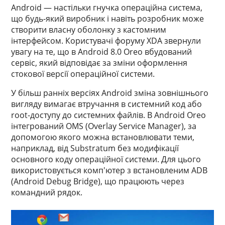
Android — настільки гнучка операційна система,
що будь-який виробник і навіть розробник може
створити власну оболонку з кастомним
інтерфейсом. Користувачі форуму XDA звернули
увагу на те, що в Android 8.0 Oreo вбудований
сервіс, який відповідає за зміни оформлення
стокової версії операційної системи.
У більш ранніх версіях Android зміна зовнішнього
вигляду вимагає втручання в системний код або
root-доступу до системних файлів. В Android Oreo
інтегрований OMS (Overlay Service Manager), за
допомогою якого можна встановлювати теми,
наприклад, від Substratum без модифікації
основного коду операційної системи. Для цього
використовується комп'ютер з встановленим ADB
(Android Debug Bridge), що працюють через
командний рядок.