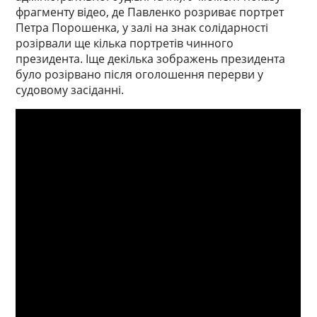
фрагменту відео, де Павленко розриває портрет
Петра Порошенка, у залі на знак солідарності
розірвали ще кілька портретів чинного
президента. Іще декілька зображень президента
було розірвано після оголошення перерви у
судовому засіданні.