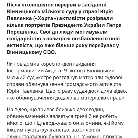
Після оголошення перерви в засіданні
Вінницького міського суду у справі Юрія
Павленка («Хорта») активісти розірвали
кілька портретів Президента України Петра
Порошенка. Свої дії люди мотивували
солідарністю з позицією позбавленого волі
активіста, що вже більше року перебуває у
Вінницькому СІЗО.
Як повідомив кореспондент видання
Інформаційний Акцент
, 9 лютого Вінницький
міський суд укотре розглянув матеріали судової
справи обвинувачення громадського активіста
Юрія Павленка. Цього разу суддя дослідила відео,
яке обвинувачення додало до матеріалів справи.
На відео, що триває близько двох годин,
обвинувачений з’являється тричі й не робить
нічого, що підтверджувало би злочини, які йому
інкримінують (хуліганство, захоплення
адміністративної будівлі та ін.). У момент показу