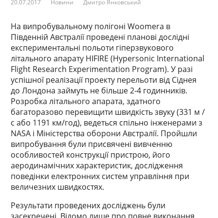
20.07.2017
Новини
Дмитро Янковський
На випробувальному полігоні Woomera в
Південній Австралії проведені планові дослідні
експериментальні польоти гіперзвукового
літального апарату HIFIRE (Hypersonic International
Flight Research Experimentation Program). У разі
успішної реалізації проекту перельоти від Сіднея
до Лондона займуть не більше 2-4 годинників.
Розробка літального апарата, здатного
багаторазово перевищити швидкість звуку (331 м /
с або 1191 км/год), ведеться спільно інженерами з
NASA і Міністерства оборони Австралії. Пройшли
випробування були присвячені вивченню
особливостей конструкції пристрою, його
аеродинамічних характеристик, дослідження
поведінки електронних систем управління при
величезних швидкостях.
Результати проведених досліджень були
засекречені. Відомо лише про повне виконання