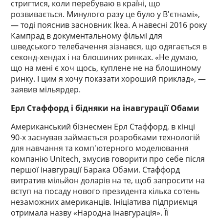
стригтися, коли перебуваю в країні, що
розвивається. Минулого разу це було у В'єтнамі»,
— тоді пояснив засновник Ikea. А навесні 2016 року
Кампрад в документальному фільмі для
шведського телебачення зізнався, що одягається в
секонд-хендах і на блошиних ринках. «Не думаю,
що на мені є хоч щось, куплене не на блошиному
ринку. І цим я хочу показати хороший приклад», —
заявив мільярдер.
Ерл Стаффорд і бідняки на інавгурації Обами
Американський бізнесмен Ерл Стаффорд, в кінці
90-х заснував займається розробками технологій
для навчання та комп'ютерного моделювання
компанію Unitech, змусив говорити про себе після
першої інавгурації Барака Обами. Стаффорд
витратив мільйон доларів на те, щоб запросити на
вступ на посаду нового президента кілька сотень
незаможних американців. Ініціатива підприємця
отримала назву «Народна інавгурація». Її