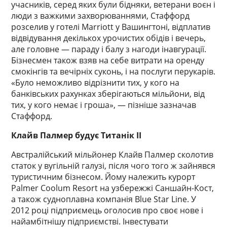
учасників, серед яких були бідняки, ветерани воєн і
люди з важкими захворюваннями, Стаффорд
розселив у готелі Marriott у Вашингтоні, відплатив
відвідування декількох урочистих обідів і вечерь,
але головне — параду і балу з нагоди інавгурації.
Бізнесмен також взяв на себе витрати на оренду
смокінгів та вечірніх суконь, і на послуги перукарів.
«Було неможливо відрізнити тих, у кого на
банківських рахунках зберігаються мільйони, від
тих, у кого немає і гроша», — пізніше зазначав
Стаффорд.
Клайв Палмер будує Титанік II
Австралійський мільйонер Клайв Палмер сколотив
статок у вугільній галузі, після чого того ж зайнявся
туристичним бізнесом. Йому належить курорт
Palmer Coolum Resort на узбережжі Саншайн-Кост,
а також судноплавна компанія Blue Star Line. У
2012 році підприємець оголосив про своє нове і
найамбітнішу підприємстві. Інвестувати