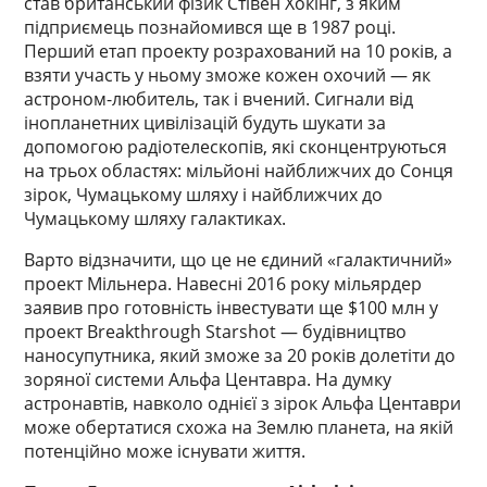
став британський фізик Стівен Хокінг, з яким
підприємець познайомився ще в 1987 році.
Перший етап проекту розрахований на 10 років, а
взяти участь у ньому зможе кожен охочий — як
астроном-любитель, так і вчений. Сигнали від
інопланетних цивілізацій будуть шукати за
допомогою радіотелескопів, які сконцентруються
на трьох областях: мільйоні найближчих до Сонця
зірок, Чумацькому шляху і найближчих до
Чумацькому шляху галактиках.
Варто відзначити, що це не єдиний «галактичний»
проект Мільнера. Навесні 2016 року мільярдер
заявив про готовність інвестувати ще $100 млн у
проект Breakthrough Starshot — будівництво
наносупутника, який зможе за 20 років долетіти до
зоряної системи Альфа Центавра. На думку
астронавтів, навколо однієї з зірок Альфа Центаври
може обертатися схожа на Землю планета, на якій
потенційно може існувати життя.