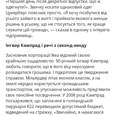
«Перший день після декретної відпустки. Що ж
одягнути?». Звичку носити однаковий одяг
Цукерберг пояснює просто. «Я хочу позбутися від
усього зайвого в житті і приймати якомога менше
рішень в усьому, що не стосується того, як краще
служити цій громаді», — сказав в одному з інтерв'ю
підприємець.
Інгвар Кампрад і речі з секонд-хенду
Засновник корпорації Ikea відомий своєю
крайньою ощадливістю. 90-річний Інгвар Кампрад
любить говорити, що в його віці нерозумно
розкидатися грошима. І підкріплює це твердження
справою. Мільярдер літає економ-класом, а на
землі нерідко користується громадським
транспортом, не упускаючи можливість пред'явити
своє пенсійне посвідчення. У 2008 році Кампрад
поскаржився, що заплачені в голландській
перукарні €22 перевищили допустимий бюджет,
відведений на стрижку. «Звичайно, я намагаюся