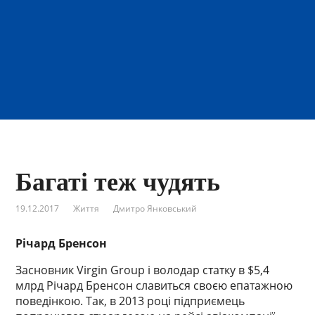
Багаті теж чудять
19.12.2017
Життя
Дмитро Янковський
Річард Бренсон
Засновник Virgin Group і володар статку в $5,4
млрд Річард Бренсон славиться своєю епатажною
поведінкою. Так, в 2013 році підприємець