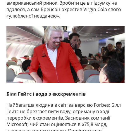
американський ринок. Зробити це в підсумку не
вдалося, а сам Бренсон охрестив Virgin Cola свого
«улюбленої невдачею».
Білл Гейтс і вода з екскрементів
Найбагатша людина в світі за версією Forbes: Білл
Гейтс не брезгает пити воду, отриману в ході
переробки екскрементів. Засновник компанії
Microsoft, чий стан оцінюється в $75,8 млрд,
інвестував кошти в проект Omniprocessor,