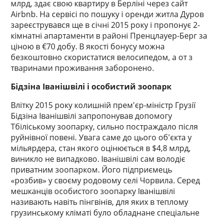
млрд, здає свою квартиру в Берліні через сайт
Airbnb. На сервісі по пошуку і оренди житла Дуров
зареєструвався ще в січні 2015 року і пропонує 2-
кімнатні апартаменти в районі Пренцлауер-Берг за
ціною в €70 добу. В якості бонусу можна
безкоштовно скористатися велосипедом, а от з
тваринами проживання заборонено.
Бідзіна Іванішвілі і особистий зоопарк
Влітку 2015 року колишній прем'єр-міністр Грузії
Бідзіна Іванішвілі запропонував допомогу
Тбіліському зоопарку, сильно постраждало після
руйнівної повені. Увага саме до цього об'єкта у
мільярдера, стан якого оцінюється в $4,8 млрд,
виникло не випадково. Іванішвілі сам володіє
приватним зоопарком. Його підприємець
«розбив» у своєму родовому селі Чорвила. Серед
мешканців особистого зоопарку Іванішвілі
називають навіть пінгвінів, для яких в теплому
грузинському кліматі було обладнане спеціальне