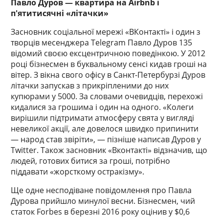
Павло Дуров — квартира на Airbnb і
п'ятитисячні «літачки»
Засновник соціальної мережі «ВКонтакті» і один з
творців месенджера Telegram Павло Дуров 135
відомий своєю ексцентричною поведінкою. У 2012
році бізнесмен в буквальному сенсі кидав гроші на
вітер. З вікна свого офісу в Санкт-Петербурзі Дуров
літачки запускав з прикріпленими до них
купюрами у 5000. За словами очевидців, перехожі
кидалися за грошима і один на одного. «Колеги
вирішили підтримати атмосферу свята у вигляді
невеликої акції, але довелося швидко припинити
— народ став звіріти», — пізніше написав Дуров у
Twitter. Також засновник «Вконтакті» відзначив, що
людей, готових битися за гроші, потрібно
піддавати «жорсткому остракізму».
Ще одне несподіване повідомлення про Павла
Дурова прийшло минулої весни. Бізнесмен, чий
статок Forbes в березні 2016 року оцінив у $0,6