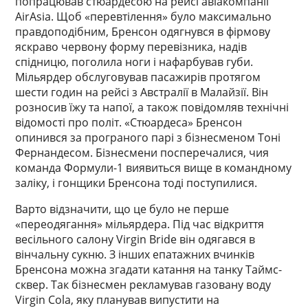
попрацював стюардесою на рейсі авіакомпанії
AirAsia. Щоб «перевтілення» було максимально
правдоподібним, Бренсон одягнувся в фірмову
яскраво червону форму перевізника, надів
спідницю, поголила ноги і нафарбував губи.
Мільярдер обслуговував пасажирів протягом
шести годин на рейсі з Австралії в Малайзії. Він
розносив їжу та напої, а також повідомляв технічні
відомості про політ. «Стюардеса» Бренсон
опинився за програного парі з бізнесменом Тоні
Фернандесом. Бізнесмени посперечалися, чия
команда Формули-1 виявиться вище в командному
заліку, і гонщики Бренсона тоді поступилися.
Варто відзначити, що це було не перше
«переодягання» мільярдера. Під час відкриття
весільного салону Virgin Bride він одягався в
вінчальну сукню. З інших епатажних вчинків
Бренсона можна згадати катання на танку Таймс-
сквер. Так бізнесмен рекламував газовану воду
Virgin Cola, яку планував випустити на