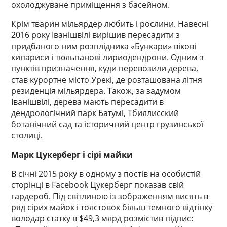
охолоджуване приміщення з басейном.
Крім тварин мільярдер любить і рослини. Навесні
2016 року Іванішвілі вирішив пересадити з
придбаного ним розплідника «Бункари» вікові
кипариси і тюльпанові лириодендрони. Одним з
пунктів призначення, куди перевозили дерева,
став курортне місто Урекі, де розташована літня
резиденція мільярдера. Також, за задумом
Іванішвілі, дерева мають пересадити в
дендрологічний парк Батумі, Тбиллисский
ботанічний сад та історичний центр грузинської
столиці.
Марк Цукерберг і сірі майки
В січні 2015 року в одному з постів на особистій
сторінці в Facebook Цукерберг показав свій
гардероб. Під світлиною із зображенням висять в
ряд сірих майок і толстовок більш темного відтінку
володар статку в $49,3 млрд розмістив підпис: