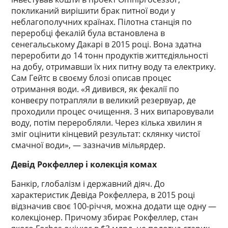
покликаний вирішити брак питної води у
неблагополучних країнах. Пілотна станція по
переробці фекалій була встановлена в
сенегальському Дакарі в 2015 році. Вона здатна
переробити до 14 тонн продуктів життєдіяльності
на добу, отримавши їх них питну воду та електрику.
Сам Гейтс в своєму блозі описав процес
отримання води. «Я дивився, як фекалії по
конвеєру потрапляли в великий резервуар, де
проходили процес очищення. З них випаровували
воду, потім переробляли. Через кілька хвилин я
зміг оцінити кінцевий результат: склянку чистої
смачної води», — зазначив мільярдер.
Девід Рокфеллер і колекція комах
Банкір, глобалізм і державний діяч. До
характеристик Девіда Рокфеллера, в 2015 році
відзначив своє 100-річчя, можна додати ще одну —
колекціонер. Причому збирає Рокфеллер, стан