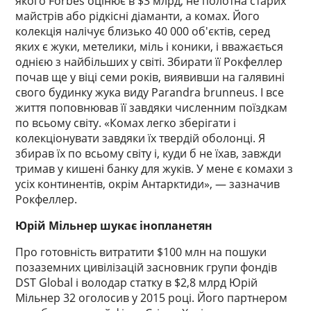
якого Forbes оцінює в $3 млрд, не полотна старих
майстрів або рідкісні діаманти, а комах. Його
колекція налічує близько 40 000 об'єктів, серед
яких є жуки, метелики, міль і коники, і вважається
однією з найбільших у світі. Збирати її Рокфеллер
почав ще у віці семи років, виявивши на галявині
свого будинку жука виду Parandra brunneus. І все
життя поповнював її завдяки численним поїздкам
по всьому світу. «Комах легко зберігати і
колекціонувати завдяки їх твердій оболонці. Я
збирав їх по всьому світу і, куди б не їхав, завжди
тримав у кишені банку для жуків. У мене є комахи з
усіх континентів, окрім Антарктиди», — зазначив
Рокфеллер.
Юрій Мільнер шукає інопланетян
Про готовність витратити $100 млн на пошуки
позаземних цивілізацій засновник групи фондів
DST Global і володар статку в $2,8 млрд Юрій
Мільнер 32 оголосив у 2015 році. Його партнером