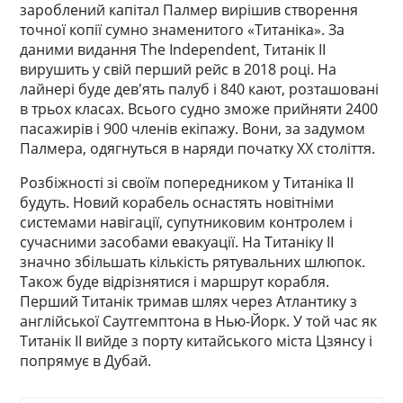
зароблений капітал Палмер вирішив створення
точної копії сумно знаменитого «Титаніка». За
даними видання The Independent, Титанік II
вирушить у свій перший рейс в 2018 році. На
лайнері буде дев'ять палуб і 840 кают, розташовані
в трьох класах. Всього судно зможе прийняти 2400
пасажирів і 900 членів екіпажу. Вони, за задумом
Палмера, одягнуться в наряди початку XX століття.
Розбіжності зі своїм попередником у Титаніка II
будуть. Новий корабель оснастять новітніми
системами навігації, супутниковим контролем і
сучасними засобами евакуації. На Титаніку II
значно збільшать кількість рятувальних шлюпок.
Також буде відрізнятися і маршрут корабля.
Перший Титанік тримав шлях через Атлантику з
англійської Саутгемптона в Нью-Йорк. У той час як
Титанік II вийде з порту китайського міста Цзянсу і
попрямує в Дубай.