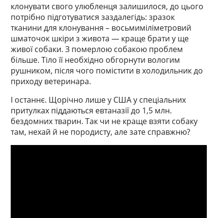
клонувати свого улюбленця залишилося, до цього
потрібно підготуватися заздалегідь: зразок
тканини для клонування – восьмиміліметровий
шматочок шкіри з живота — краще брати у ще
живої собаки. З померлою собакою проблем
більше. Тіло її необхідно обгорнути вологим
рушником, після чого помістити в холодильник до
приходу ветеринара.
І останнє. Щорічно лише у США у спеціальних
притулках піддаються евтаназії до 1,5 млн.
бездомних тварин. Так чи не краще взяти собаку
там, нехай й не породисту, але зате справжню?