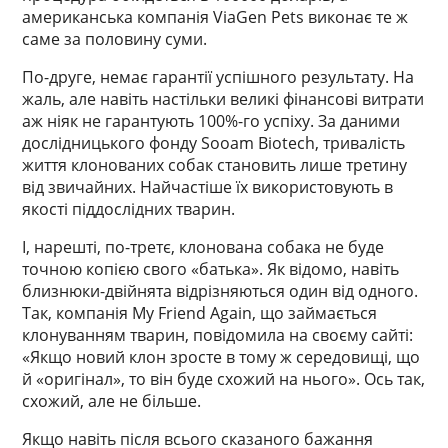
американська компанія ViaGen Pets виконає те ж
саме за половину суми.
По-друге, немає гарантії успішного результату. На
жаль, але навіть настільки великі фінансові витрати
аж ніяк не гарантують 100%-го успіху. За даними
дослідницького фонду Sooam Biotech, тривалість
життя клонованих собак становить лише третину
від звичайних. Найчастіше їх використовують в
якості піддослідних тварин.
І, нарешті, по-третє, клонована собака не буде
точною копією свого «батька». Як відомо, навіть
близнюки-двійнята відрізняються один від одного.
Так, компанія My Friend Again, що займається
клонуванням тварин, повідомила на своєму сайті:
«Якщо новий клон зросте в тому ж середовищі, що
й «оригінал», то він буде схожий на нього». Ось так,
схожий, але не більше.
Якщо навіть після всього сказаного бажання