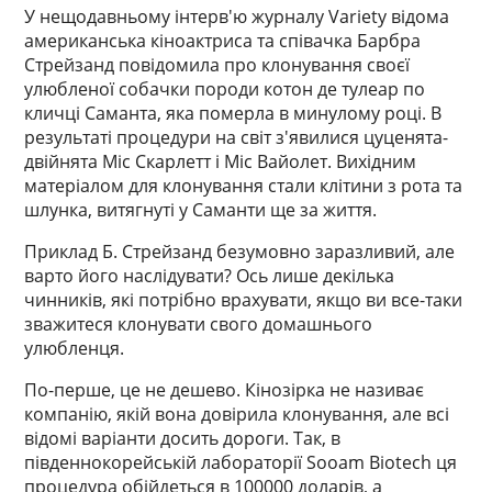
У нещодавньому інтерв'ю журналу Variety відома
американська кіноактриса та співачка Барбра
Стрейзанд повідомила про клонування своєї
улюбленої собачки породи котон де тулеар по
кличці Саманта, яка померла в минулому році. В
результаті процедури на світ з'явилися цуценята-
двійнята Міс Скарлетт і Міс Вайолет. Вихідним
матеріалом для клонування стали клітини з рота та
шлунка, витягнуті у Саманти ще за життя.
Приклад Б. Стрейзанд безумовно заразливий, але
варто його наслідувати? Ось лише декілька
чинників, які потрібно врахувати, якщо ви все-таки
зважитеся клонувати свого домашнього
улюбленця.
По-перше, це не дешево. Кінозірка не називає
компанію, якій вона довірила клонування, але всі
відомі варіанти досить дороги. Так, в
південнокорейській лабораторії Sooam Biotech ця
процедура обійдеться в 100000 доларів, а