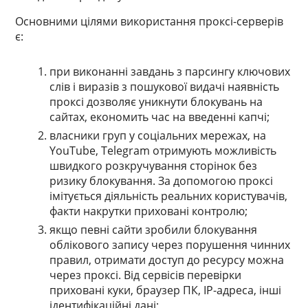
Основними цілями використання проксі-серверів
є:
при виконанні завдань з парсингу ключових
слів і виразів з пошукової видачі наявність
проксі дозволяє уникнути блокувань на
сайтах, економить час на введенні капчі;
власники груп у соціальних мережах, на
YouTube, Telegram отримують можливість
швидкого розкручування сторінок без
ризику блокування. За допомогою проксі
імітується діяльність реальних користувачів,
факти накрутки приховані контролю;
якщо певні сайти зробили блокування
облікового запису через порушення чинних
правил, отримати доступ до ресурсу можна
через проксі. Від сервісів перевірки
приховані куки, браузер ПК, IP-адреса, інші
ідентифікаційні дані;