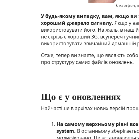
Смартфон, п
У будь-якому випадку, вам, якщо ви
хороший джерело сигналу.
Якщо у ва
використовувати його. На жаль, в нашій
не скрізь є хороший 3G, всупереч гучни
використовувати звичайний домашній р
Отже, тепер ви знаєте, що являють соб
про структуру самих файлів оновлень.
Що є у оновленнях
Найчастіше в архівах нових версій про
На самому верхньому рівні все д
system.
В останньому зберігається
модифіковано. Це встановлюється 