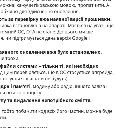
 можна, кажучи гіковською мовою, пропатчити. А
необхідно для здійснення оновлення.
ють за перевірку вже наявної версії прошивки.
шивка встановлена на апараті. Мається на увазі, що
стомний ОС, ОТА не стане. До цього ми ще
, чи підтримується дана версія Google і
наявного оновлення вже було встановлено.
е трохи.
 файли системи – тільки ті, які необхідно
 цим перевіряється, що в ОС стосується апгрейда,
тосується, її чіпати не будуть).
дра і пам'яті
, модему або радіо, іншого заліза і
ня всього процесу.
упу та видалення непотрібного сміття.
 тобто побачити код всіх його частин, можна буде
ти.