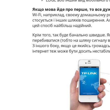
EDGE або інший вид мобільного і
Якщо мова йде про перше, то все ду
Wi-Fi, наприклад, своєму домашньому роу
стосується і інших шляхів поширення. Ал
цей спосіб найбільш надійний.
Крім того, так буде банально швидше.
перебиватися (тобто на шляху сигналу ви
З іншого боку, якщо це якийсь громадсь
інтернет теж може бути досить нестабіл