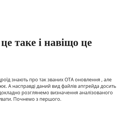
е таке і навіщо це
дроїд знають про так званих OTA оновлення , але
цює. А насправді даний вид файлів апгрейда досить
 докладно розглянемо визначення аналізованого
вувати. Почнемо з першого.