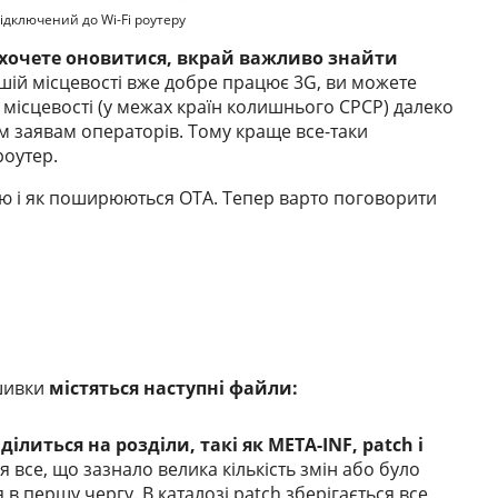
ідключений до Wi-Fi роутеру
 хочете оновитися, вкрай важливо знайти
шій місцевості вже добре працює 3G, ви можете
 місцевості (у межах країн колишнього СРСР) далеко
м заявам операторів. Тому краще все-таки
оутер.
ою і як поширюються ОТА. Тепер варто поговорити
шивки
містяться наступні файли:
ілиться на розділи, такі як META-INF, patch і
 все, що зазнало велика кількість змін або було
в першу чергу. В каталозі patch зберігається все,