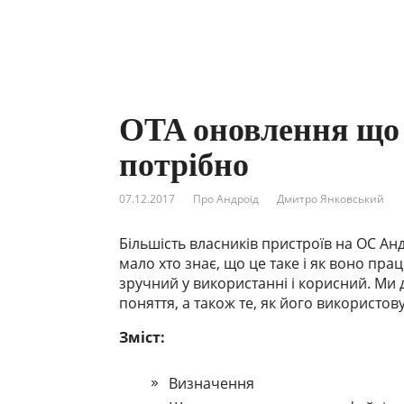
OTA оновлення що ц
потрібно
07.12.2017
Про Андроїд
Дмитро Янковський
Більшість власників пристроїв на ОС Ан
мало хто знає, що це таке і як воно пра
зручний у використанні і корисний. Ми
поняття, а також те, як його використо
Зміст:
Визначення