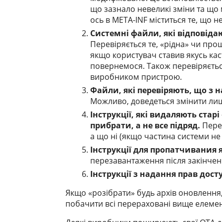
що зазнало невеликі зміни та що
ось в META-INF міститься те, що 
Системні файли, які відповіда
Перевіряється те, «рідна» чи про
якщо користувач ставив якусь ка
повернемося. Також перевіряється
виробником пристрою.
Файли, які перевіряють, що з 
Можливо, доведеться змінити лиш
Інструкції, які видаляють старі
прибрати, а не все підряд.
Перед
а що ні (якщо частина системи не с
Інструкції для пропатчивания я
перезавантаження після закінчен
Інструкції з надання прав дост
Якщо «розібрати» будь архів оновлення,
побачити всі перераховані вище елемен