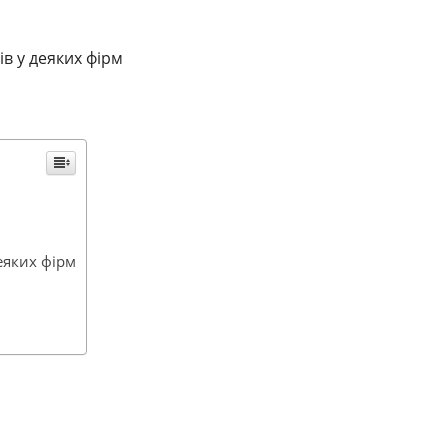
в у деяких фірм
еяких фірм