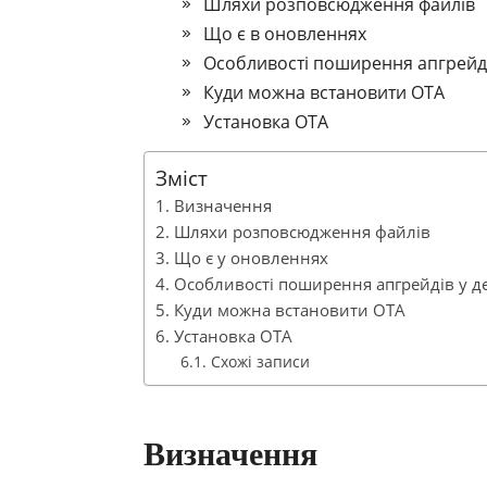
Шляхи розповсюдження файлів
Що є в оновленнях
Особливості поширення апгрейді
Куди можна встановити ОТА
Установка OTA
Зміст
Визначення
Шляхи розповсюдження файлів
Що є у оновленнях
Особливості поширення апгрейдів у д
Куди можна встановити ОТА
Установка OTA
Схожі записи
Визначення