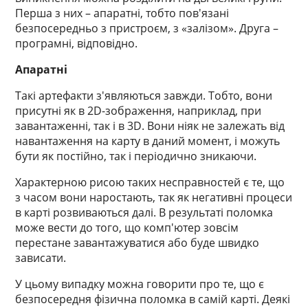
Перша з них – апаратні, тобто пов'язані
безпосередньо з пристроєм, з «залізом». Друга –
програмні, відповідно.
Апаратні
Такі артефакти з'являються завжди. Тобто, вони
присутні як в 2D-зображення, наприклад, при
завантаженні, так і в 3D. Вони ніяк не залежать від
навантаження на карту в даний момент, і можуть
бути як постійно, так і періодично зникаючи.
Характерною рисою таких несправностей є те, що
з часом вони наростають, так як негативні процеси
в карті розвиваються далі. В результаті поломка
може вести до того, що комп'ютер зовсім
перестане завантажуватися або буде швидко
зависати.
У цьому випадку можна говорити про те, що є
безпосередня фізична поломка в самій карті. Деякі