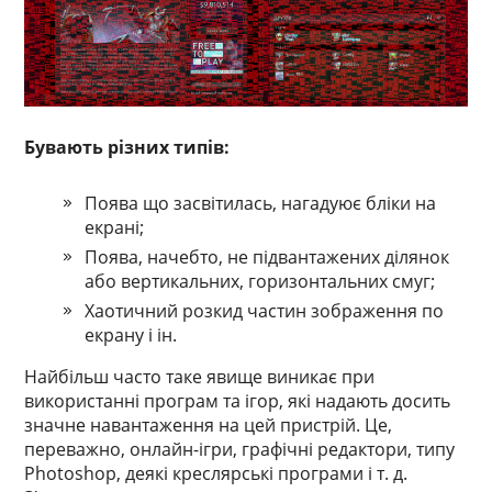
Бувають різних типів:
Поява що засвітилась, нагадуює бліки на
екрані;
Поява, начебто, не підвантажених ділянок
або вертикальних, горизонтальних смуг;
Хаотичний розкид частин зображення по
екрану і ін.
Найбільш часто таке явище виникає при
використанні програм та ігор, які надають досить
значне навантаження на цей пристрій. Це,
переважно, онлайн-ігри, графічні редактори, типу
Photoshop, деякі креслярські програми і т. д.