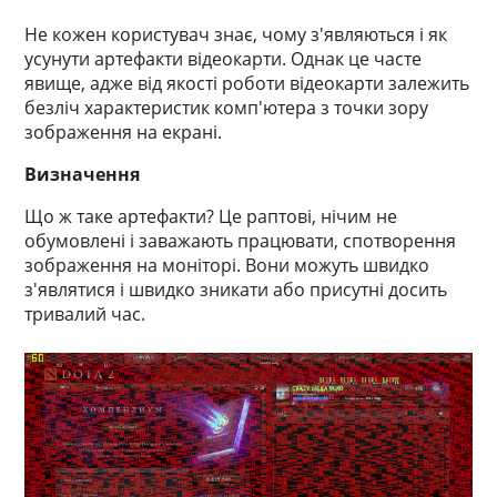
Не кожен користувач знає, чому з'являються і як
усунути артефакти відеокарти. Однак це часте
явище, адже від якості роботи відеокарти залежить
безліч характеристик комп'ютера з точки зору
зображення на екрані.
Визначення
Що ж таке артефакти? Це раптові, нічим не
обумовлені і заважають працювати, спотворення
зображення на моніторі. Вони можуть швидко
з'являтися і швидко зникати або присутні досить
тривалий час.