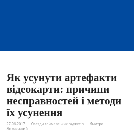
Як усунути артефакти
відеокарти: причини
несправностей і методи
їх усунення
27.06.2017
Огляди геймерських гаджетів
Дмитро
Янковський