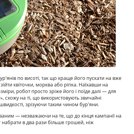
ур'янів по висоті, так що краще його пускати на вже
зійти квіточки, морква або ріпка. Наїхавши на
міри, робот просто зріже його і поїде далі — для
», схожу на ті, що використовують звичайні
 швидкості, зрізуючи таким чином бур'яни.
аним — незважаючи на те, що до кінця кампанії на
міг набрати в два рази більше грошей, ніж