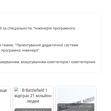
ПІ за спеціальністю "Інженерія програмного
а темою: "Проектування дидактичної системи
і програмної інженерії".
рамуванням, влаштуванням комп'ютерів і комп'ютерних
ШІ-юрист обігнав