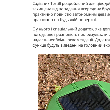
Садівник Tertill розроблений для цілод
захищена від попадання всередину бруду
практично повністю автономним девайс
практично по будь-якій поверхні.
Є у нього і спеціальний додаток, яке до
погоді, але і розповість про результати
надасть необхідні рекомендації. Додат
функції будуть виведені на головний екр