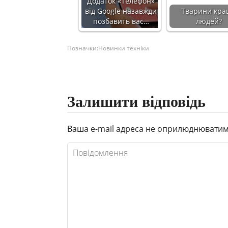
Додаток «Телефон»
від Google назавжди
Тварини кр
позбавить вас…
людей?
Позначки:
Новинки техніки
Залишити відповідь
Ваша e-mail адреса не оприлюднюватим