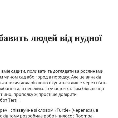
бавить людей від нудної
вміє садити, поливати та доглядати за рослинами,
м чином сад або город в порядку. Але це винахід
лька тисяч доларів воно окупиться лише через п'ять
идбання для невеликого участочка. Тим більше що
тійно, прополку ж простіше довірити
т Tertill.
ечі, співзвучне зі словом «Turtle» (черепаха), в
ь років тому розробила робот-пилосос Roomba.