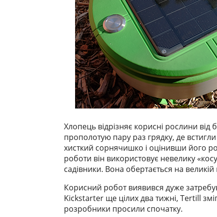
Хлопець відрізняє корисні рослини від б
прополотую пару раз грядку, де встигли 
хисткий сорнячишко і оцінивши його роз
роботи він використовує невелику «косу
садівники. Вона обертається на великій
Корисний робот виявився дуже затребув
Kickstarter ще цілих два тижні, Tertill з
розробники просили спочатку.