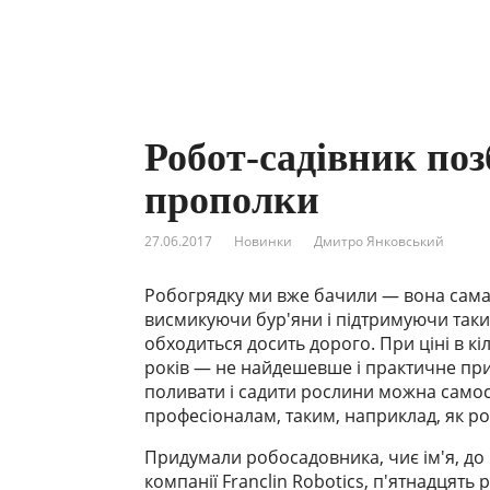
Робот-садівник поз
прополки
27.06.2017
Новинки
Дмитро Янковський
Робогрядку ми вже бачили — вона сама 
висмикуючи бур'яни і підтримуючи таки
обходиться досить дорого. При ціні в кі
років — не найдешевше і практичне пр
поливати і садити рослини можна самос
професіоналам, таким, наприклад, як робо
Придумали робосадовника, чиє ім'я, до р
компанії Franclin Robotics, п'ятнадцят