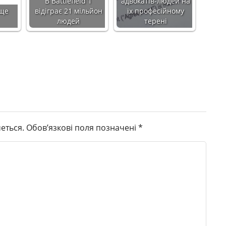
В Battlefield 1
адвокатів-людей на
аще
відіграє 21 мільйон
їх професійному
людей
терені
еться.
Обов’язкові поля позначені
*