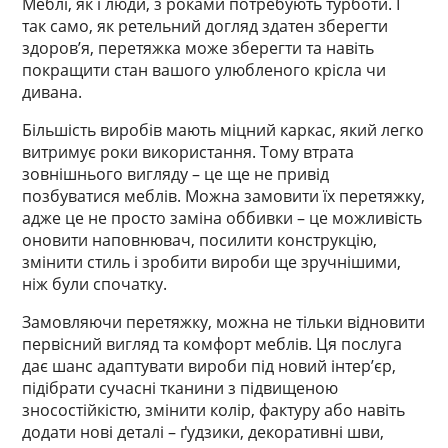
Меблі, як і люди, з роками потребують турботи. І
так само, як ретельний догляд здатен зберегти
здоров’я, перетяжка може зберегти та навіть
покращити стан вашого улюбленого крісла чи
дивана.
Більшість виробів мають міцний каркас, який легко
витримує роки використання. Тому втрата
зовнішнього вигляду – це ще не привід
позбуватися меблів. Можна замовити їх перетяжку,
адже це не просто заміна оббивки – це можливість
оновити наповнювач, посилити конструкцію,
змінити стиль і зробити вироби ще зручнішими,
ніж були спочатку.
Замовляючи перетяжку, можна не тільки відновити
первісний вигляд та комфорт меблів. Ця послуга
дає шанс адаптувати вироби під новий інтер’єр,
підібрати сучасні тканини з підвищеною
зносостійкістю, змінити колір, фактуру або навіть
додати нові деталі – ґудзики, декоративні шви,