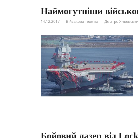
Наймогутніши військо
14.12.2017
Військова техніка
Дмитро Янковськ
Бойовий лазер від Lockh