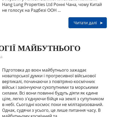
Hang Lung Properties Ltd Ронні Чана, чому Китай
не голосує на Радбезі ООН ...
Читати далі
ОГІЇ МАЙБУТНЬОГО
ий
Підготовка до воєн майбутнього зажадає
новаторської думки і прогресивної військової
вертикалі, починаючи з повітряно-космічних
військ і закінчуючи сухопутними та морськими
силами. Всі вони повинні будуть діяти як єдине
ціле, легко з'єднуючи бійця на землі з супутником
в небі. Сьогодні космос поки не мілітаризований.
Однак, судячи з усього, це лише питання часу. В
майбутньому космічний та ...