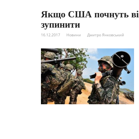
Якщо США почнуть війн
зупинити
16.12.2017
Новини
Дмитро Янковський