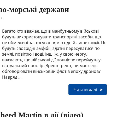
во-морські держави
ий
Багато хто вважає, що в майбутньому військові
будуть використовувати транспортні засоби, що
не обмежені застосуванням в одній лише стихії. Це
будуть своєрідні амфібії, здатні пересуватися по
землі, повітрю і воді. Інші ж, у свою чергу,
вважають, що військові дії повністю перейдуть у
віртуальний простір. Врешті-решт, чи має сенс
обговорювати військовий флот в епоху дронов?
Навряд ...
Читати далі
eed Martin в дії (відео)