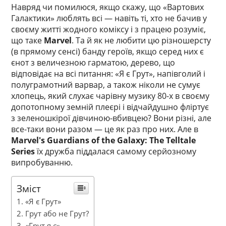
Навряд чи помилюся, якщо скажу, що «Вартових
Галактики» люблять всі — навіть ті, хто не бачив у
своєму житті жодного коміксу і з працею розуміє,
що таке
Marvel
. Та й як не любити цю різношерсту
(в прямому сенсі) банду героїв, якщо серед них є
єнот з величезною гарматою, дерево, що
відповідає на всі питання: «Я є Грут», напівголий і
полуграмотний варвар, а також ніколи не сумує
хлопець, який слухає чарівну музику 80-х в своєму
допотопному земній плеєрі і відчайдушно фліртує
з зеленошкірої дівчиною-вбивцею? Вони різні, але
все-таки вони разом — це як раз про них. Але в
Marvel's Guardians of the Galaxy: The Telltale
Series
їх дружба піддалася самому серйозному
випробуванню.
Зміст
«Я є Грут»
Грут або не Грут?
«Грут я є»