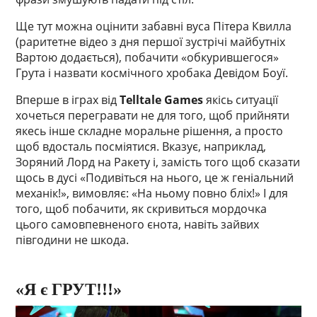
Ще тут можна оцінити забавні вуса Пітера Квилла
(раритетне відео з дня першої зустрічі майбутніх
Вартою додається), побачити «обкурившегося»
Грута і назвати космічного хробака Девідом Боуї.
Вперше в іграх від
Telltale Games
якісь ситуації
хочеться перегравати не для того, щоб прийняти
якесь інше складне моральне рішення, а просто
щоб вдосталь посміятися. Вказує, наприклад,
Зоряний Лорд на Ракету і, замість того щоб сказати
щось в дусі «Подивіться на нього, це ж геніальний
механік!», вимовляє: «На ньому повно бліх!» І для
того, щоб побачити, як скривиться мордочка
цього самовпевненого єнота, навіть зайвих
півгодини не шкода.
«Я є ГРУТ!!!»