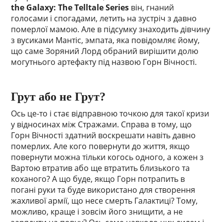
the Galaxy: The Telltale Series
він, гнаний
голосами і спогадами, летить на зустріч з давно
померлої мамою. Але в підсумку знаходить дівчину
з вусиками Мантіс, эмпата, яка повідомляє йому,
що саме Зоряний Лорд обраний вирішити долю
могутнього артефакту під назвою Горн Вічності.
Грут або не Грут?
Ось це-то і стає відправною точкою для такої кризи
у відносинах між Стражами. Справа в тому, що
Горн Вічності здатний воскрешати навіть давно
померлих. Але кого повернути до життя, якщо
повернути можна тільки когось одного, а кожен з
Вартою втратив або ще втратить близького та
коханого? А що буде, якщо Горн потрапить в
погані руки та буде використано для створення
жахливої армії, що несе смерть Галактиці? Тому,
можливо, краще і зовсім його знищити, а не