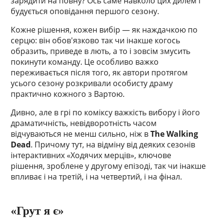
зарядити на повну? Ось саме навколо цих дилем і
будується оповідання першого сезону.
Кожне рішення, кожен вибір — як наждачкою по
серцю: він обов'язково так чи інакше когось
образить, приведе в лють, а то і зовсім змусить
покинути команду. Це особливо важко
переживається після того, як автори протягом
усього сезону розкривали особисту драму
практично кожного з Вартою.
Дивно, але в грі по коміксу важкість вибору і його
драматичність, невідворотність часом
відчуваються не менш сильно, ніж в
The Walking
Dead
. Причому тут, на відміну від деяких сезонів
інтерактивних «Ходячих мерців», ключове
рішення, зроблене у другому епізоді, так чи інакше
впливає і на третій, і на четвертий, і на фінал.
«Грут я є»