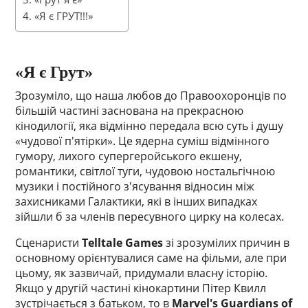
«Я є ГРУТ!!!»
«Я є Грут»
Зрозуміло, що наша любов до Правоохоронців по
більшій частині заснована на прекрасною
кінодилогії, яка відмінно передала всю суть і душу
«чудової п'ятірки». Це ядерна суміш відмінного
гумору, лихого супергеройського екшену,
романтики, світлої туги, чудовою ностальгічною
музики і постійного з'ясування відносин між
захисниками Галактики, які в інших випадках
зійшли б за членів пересувного цирку на колесах.
Сценаристи
Telltale Games
зі зрозумілих причин в
основному орієнтувалися саме на фільми, але при
цьому, як зазвичай, придумали власну історію.
Якщо у другій частині кінокартини Пітер Квилл
зустрічається з батьком, то в
Marvel's Guardians of