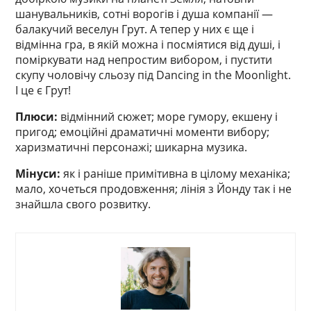
шанувальників, сотні ворогів і душа компанії —
балакучий веселун Грут. А тепер у них є ще і
відмінна гра, в якій можна і посміятися від душі, і
поміркувати над непростим вибором, і пустити
скупу чоловічу сльозу під Dancing in the Moonlight.
І це є Грут!
Плюси:
відмінний сюжет; море гумору, екшену і
пригод; емоційні драматичні моменти вибору;
харизматичні персонажі; шикарна музика.
Мінуси:
як і раніше примітивна в цілому механіка;
мало, хочеться продовження; лінія з Йонду так і не
знайшла свого розвитку.