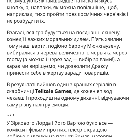
не змушують якнайшвидше натискати якусь
кнопку, а, навпаки, як можна повільніше, щоб,
наприклад, тихо пройти повз космічних черв'яків і
не розбудити їх.
Взагалі, вся гра будується на поєднанні екшену,
комедії і важких моральних дилем. П'ять хвилин
тому наші варти, подібно барону Мюнхгаузену,
вибиралися з черева величезного черв'яка через
глотку (а можна і через зад — вибір за вами!), а
зараз ми вирішуємо, чи дозволити Драксу
принести себе в жертву заради товаришів.
В результаті вийшов один з кращих серіалів в
скарбничці
Telltale Games
, де кожен епізод
чекаєш і проходиш на одному диханні, відчуваючи
саму різну палітру емоцій.
***
У Зіркового Лорда і його Вартою було все —
комікси і фільми про них, плеєр c кращою
добіркою музики на планеті Земля, натовпи