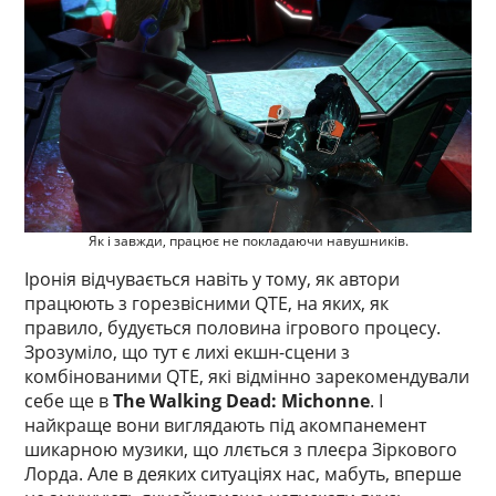
Як і завжди, працює не покладаючи навушників.
Іронія відчувається навіть у тому, як автори
працюють з горезвісними QTE, на яких, як
правило, будується половина ігрового процесу.
Зрозуміло, що тут є лихі екшн-сцени з
комбінованими QTE, які відмінно зарекомендували
себе ще в
The Walking Dead: Michonne
. І
найкраще вони виглядають під акомпанемент
шикарною музики, що ллється з плеєра Зіркового
Лорда. Але в деяких ситуаціях нас, мабуть, вперше