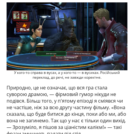
У кого-то справа в вусах, а у кого-то — в вусиках. Російський
переклад, до речі, не завжди коректне.
Природно, це не означає, що вся гра стала
суворою драмою, — фірмовий гумор нікуди не
подівся. Більш того, у п'ятому епізоді я сміявся чи
не частіше, ніж за всю другу частину фільму. «Вона
сказала, що буде битися до кінця, поки або ми, або
вона не загинемо. Так що у нас є тільки один вихід.
— Зрозуміло, я пішов за ціаністим калієм!» — такі
фрази змушують падати під стіл.