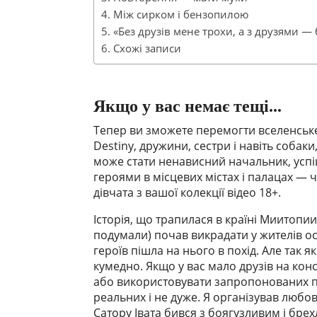
Між сирком і бензопилою
«Без друзів мене трохи, а з друзями — 
Схожі записи
Якщо у вас немає тещі...
Тепер ви зможете перемогти вселенське
Destiny, дружини, сестри і навіть собаки
може стати ненависний начальник, успі
героями в місцевих містах і палацах — 
дівчата з вашої колекції відео 18+.
Історія, що трапилася в країні Миитопи
подумали) почав викрадати у жителів ос
героїв пішла на нього в похід. Але так 
кумедно. Якщо у вас мало друзів на конс
або використовувати запропонованих п
реальних і не дуже. Я організував любо
Сатору Івата бився з боягузливим і бр