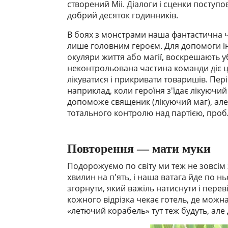
створений Mii. Діалоги і сценки поступ
добрий десяток годинників.
В боях з монстрами наша фантастична че
лише головним героєм. Для допомоги і
окуляри життя або магії, воскрешають уб
неконтрольована частина команди діє ціл
лікуватися і прикривати товаришів. Пе
наприклад, коли героїня з'їдає лікуючий
допоможе священик (лікуючий маг), але
тотального контролю над партією, проб
Повторення — мати муки
Подорожуємо по світу ми теж не зовсім
хвилин на п'ять, і наша ватага йде по н
згорнути, який важіль натиснути і переві
кожного відрізка чекає готель, де можн
«летючий корабель» тут теж будуть, але д