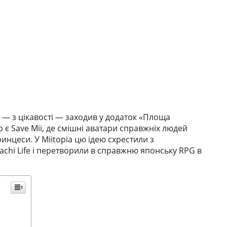
и
 — з цікавості — заходив у додаток «Площа
ор є Save Mii, де смішні аватари справжніх людей
инцеси. У Miitopia цю ідею схрестили з
hi Life і перетворили в справжню японську RPG в