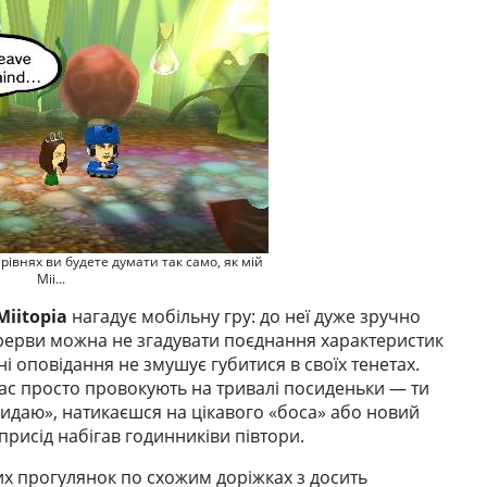
 рівнях ви будете думати так само, як мій
Mii...
Miitopia
нагадує мобільну гру: до неї дуже зручно
ерерви можна не згадувати поєднання характеристик
і оповідання не змушує губитися в своїх тенетах.
ас просто провокують на тривалі посиденьки — ти
 кидаю», натикаєшся на цікавого «боса» або новий
 присід набігав годинниківи півтори.
их прогулянок по схожим доріжках з досить