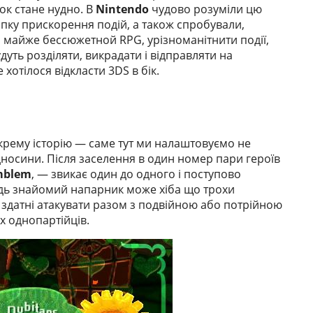
ок стане нудно. В
Nintendo
чудово розуміли цю
опку прискорення подій, а також спробували,
і майже бессюжетной RPG, урізноманітнити події,
дуть розділяти, викрадати і відправляти на
хотілося відкласти 3DS в бік.
а окрему історію — саме тут ми налаштовуємо не
ідносини. Після заселення в один номер пари героїв
mblem
, — звикає один до одного і поступово
ледь знайомий напарник може хіба що трохи
і здатні атакувати разом з подвійною або потрійною
х однопартійців.