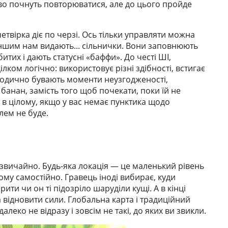
ово почнуть повторюватися, але до цього пройде
твірка діє по черзі. Ось тільки управляти можна
ншим нам видають... сільнички. Вони заповнюють
итих і дають статусні «баффи». До честі ШІ,
ком логічно: використовує різні здібності, встигає
ріодично бувають моменти неузгодженості,
 банан, замість того щоб почекати, поки їй не
 в цілому, якщо у вас немає пунктика щодо
лем не буде.
 звичайно. Будь-яка локація — це маленький рівень
ьому самостійно. Гравець іноді вибирає, куди
рити чи он ті підозріло шаруділи кущі. А в кінці
а відновити сили. Глобальна карта і традиційний
алеко не відразу і зовсім не такі, до яких ви звикли.