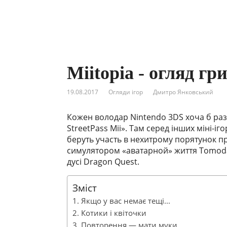
Miitopia - огляд гр
19.08.2017
Огляди ігор
Дмитро Янковський
Кожен володар Nintendo 3DS хоча б раз
StreetPass Mii». Там серед інших міні-іг
беруть участь в нехитрому порятунок пр
симулятором «аватарной» життя Tomodac
дусі Dragon Quest.
Зміст
Якщо у вас немає тещі...
Котики і квіточки
Повторення — мати муки