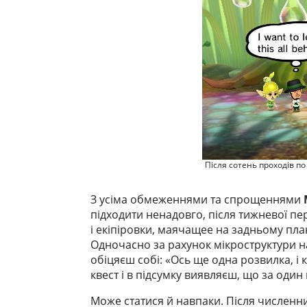
Після сотень проходів по
З усіма обмеженнями та спрощеннями
підходити ненадовго, після тижневої п
і екіпіровки, маячащее на задньому план
Одночасно за рахунок мікроструктури н
обіцяєш собі: «Ось ще одна розвилка, і
квест і в підсумку виявляєш, що за один
Може статися й навпаки. Після численн