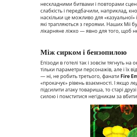
нескладними битвами і повторами сцен
слабкість і передбачили, наприклад, кн
наскільки це можливо для «казуальної» 
які трапляються з героями. Наших Mii бу
лікарняне ліжко — явно для того, щоб не 
Між сирком і бензопилою
Епізоди в готелі так і зовсім тягнуть н
тільки параметри персонажів, але і їх в
— ні, не робить третього, фанати
Fire E
«прокачує» рівень взаємності. І якщо 
підсилити атаку товариша, то старі друз
силою і помститися негідникам за вбити