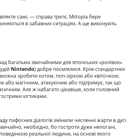
вляєте самі, — справа третє, Miitopia бере
иняються в забавних ситуаціях. А ще виконують
 над багатьма звичайними для японських «ролівок»
тудій
Nintendo
) добре посміялися. Крім стандартних
оя можна зробити котом, поп-зіркою або квіточкою.
м або магічним, атакуючим або підтримує, так що
асичним. Але ж набагато цікавіше, коли головний
 гострими кігтиками.
аду пафосних діалогів змінили численні жарти в дусі
 звичайно, необхідно, бо гостроти дуже непогані,
 поведінкою реальної людини, на основі якого