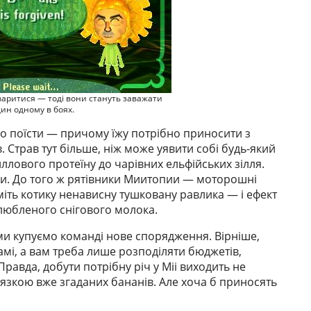
осваритися — тоді вони стануть заважати
ин одному в боях.
но поїсти — причому їжу потрібно приносити з
 Страв тут більше, ніж може уявити собі будь-який
иллового протеїну до чарівних ельфійських зілля.
и. До того ж рятівники Миитопии — моторошні
рміть котику ненависну тушковану равлика — і ефект
 улюбленого снігового молока.
ми купуємо команді нове спорядження. Вірніше,
амі, а вам треба лише розподіляти бюджетів,
Правда, добути потрібну річ у Mii виходить не
'язкою вже згаданих бананів. Але хоча б приносять