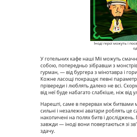
Іноді герої можуть і п
од
У готельних кафе наші Mii можуть смач
собою, попередньо зібравши з монстрів.
гурман, — від бургера з мінотавра і гор
Кожне ласощі покращує певні параметр
прівереди і люблять далеко не всі. Ско
від неї буде набагато слабкіше, ніж від
Нарешті, саме в перервах між битвами 
сильні і незалежні аватари роблять це с
накопичені на полях битв і досліджень. 
завжди — іноді вони повертаються зі зв
здачу.