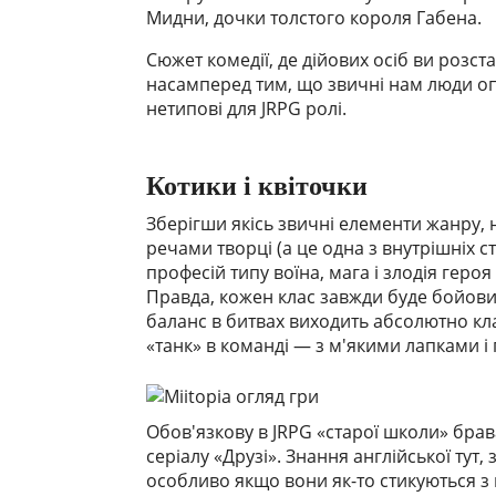
Мидни, дочки толстого короля Габена.
Сюжет комедії, де дійових осіб ви розста
насамперед тим, що звичні нам люди оп
нетипові для JRPG ролі.
Котики і квіточки
Зберігши якісь звичні елементи жанру,
речами творці (а це одна з внутрішніх с
професій типу воїна, мага і злодія гер
Правда, кожен клас завжди буде бойови
баланс в битвах виходить абсолютно кл
«танк» в команді — з м'якими лапками і
Обов'язкову в JRPG «старої школи» брав
серіалу «Друзі». Знання англійської тут,
особливо якщо вони як-то стикуються з