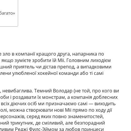
багато»
 зло в компанії кращого друга, напарника по
, якщо зумієте зробити їй Mii. Головним лиходієм
шний приятель чи дістав препод, а випадковими
члени улюбленої хокейної команди або ті самі
и, невибаглива. Темний Володар (не той, про кого ви
оби і роздавати їх монстрам, а компанія доблесних
як всіх діючих осіб ми призначаємо самі — виходить
олі, можна створювати нові Mii прямо по ходу дії
ерсонажів, серед яких повно знаменитостей,
вний трикутник, де сміливий, але безпорадний
ехливим Реджі Филс-Эймом за любов принцеси