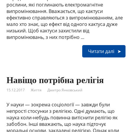
рослини, які поглинають електромагнітне
випромінювання. Вважається, що кактуси
ефективно справляються з випромінюванням, але
мало хто знає, що ефект від одного кактуса дуже
низький. Щоб кактуси захистили від
випромінювань, з них потрібно ...
Читати далі
Навіщо потрібна релігія
15.12.2017
Життя
Дмитро Янковський
У науки — зокрема соціології — завжди були
непрості стосунки з релігією. Одні думають, що
наука коли-небудь повинна витіснити релігію як
забобон. Інші вважають, що наука підточує
моральні основи, закладені релігією. Однак коли