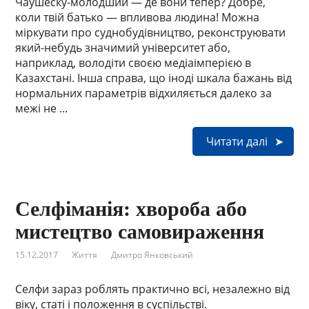
Чаушеску-молодший — де вони тепер? Добре,
коли твій батько — впливова людина! Можна
міркувати про суднобудівництво, реконструювати
який-небудь значимий університет або,
наприклад, володіти своєю медіаімперією в
Казахстані. Інша справа, що іноді шкала бажань від
нормальних параметрів відхиляється далеко за
межі не ...
Читати далі
Селфіманія: хвороба або
мистецтво самовираження
15.12.2017
Життя
Дмитро Янковський
Селфи зараз роблять практично всі, незалежно від
віку, статі і положення в суспільстві.