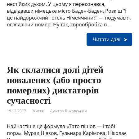
нестійких духом. У цьому я переконався,
відвідавши німецьке місто Баден-Баден. Розкіш "І
це найдорожчий готель Німеччини?" — подумав я,
оглядаючи номер. Ну так, єврообробка в ...
Читати далі
Як склалися долі дітей
повалених (або просто
померлих) диктаторів
сучасності
19.12.2017
Життя
Дмитро Янковський
Найчастіше це формула «Тато пішов — і тобі
пора». Мурад Ніязов, Гульнара Карімова, Ніколає