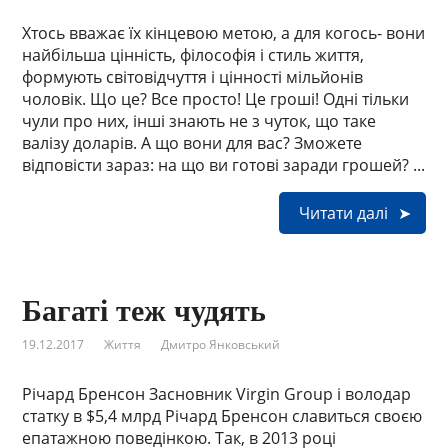
Хтось вважає їх кінцевою метою, а для когось- вони
найбільша цінність, філософія і стиль життя,
формують світовідчуття і цінності мільйонів
чоловік. Що це? Все просто! Це гроші! Одні тільки
чули про них, інші знають не з чуток, що таке
валізу доларів. А що вони для вас? Зможете
відповісти зараз: на що ви готові заради грошей? ...
Читати далі
Багаті теж чудять
19.12.2017
Життя
Дмитро Янковський
Річард Бренсон Засновник Virgin Group і володар
статку в $5,4 млрд Річард Бренсон славиться своєю
епатажною поведінкою. Так, в 2013 році