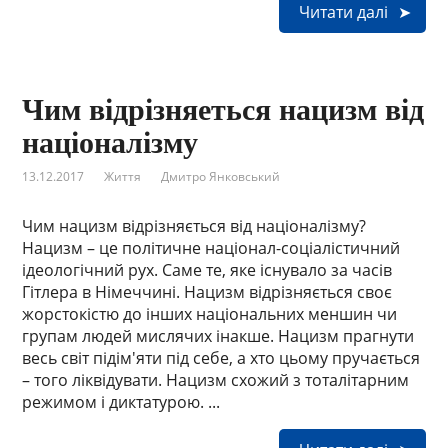
Читати далі
Чим відрізняеться нацизм від
націоналізму
13.12.2017
Життя
Дмитро Янковський
Чим нацизм відрізняється від націоналізму?
Нацизм – це політичне націонал-соціалістичний
ідеологічний рух. Саме те, яке існувало за часів
Гітлера в Німеччині. Нацизм відрізняється своє
жорстокістю до інших національних меншин чи
групам людей мислячих інакше. Нацизм прагнути
весь світ підім'яти під себе, а хто цьому пручається
– того ліквідувати. Нацизм схожий з тоталітарним
режимом і диктатурою. ...