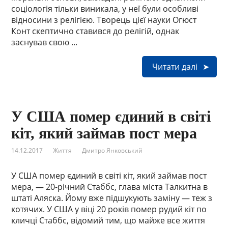
соціологія тільки виникала, у неї були особливі
відносини з релігією. Творець цієї науки Огюст
Конт скептично ставився до релігій, однак
заснував свою ...
Читати далі
У США помер єдиний в світі
кіт, який займав пост мера
14.12.2017
Життя
Дмитро Янковський
У США помер єдиний в світі кіт, який займав пост
мера, — 20-річний Стаббс, глава міста Талкитна в
штаті Аляска. Йому вже підшукують заміну — теж з
котячих. У США у віці 20 років помер рудий кіт по
кличці Стаббс, відомий тим, що майже все життя