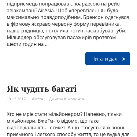
підприємець попрацював стюардесою на рейсі
авіакомпанії AirAsia. Щоб «перевтілення» було
максимально правдоподібним, Бренсон одягнувся
в фірмову яскраво червону форму перевізника,
надів спідницю, поголила ноги і нафарбував губи.
Мільярдер обслуговував пасажирів протягом
шести годин на ...
Читати далі
Як чудять багаті
19.12.2017
Життя
Дмитро Янковський
Хто не мріє стати мільйонером? Напевно, тільки
мільйонери. Вже їм-то відомо, що таке
відповідальність і етикет. А що стосується їх зовні
приємного і легкого способу життя, то це вудка для